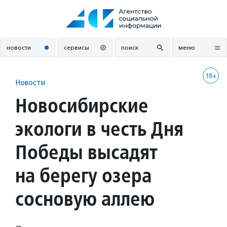
Перейти
к
содержанию
новости
сервисы
поиск
меню
18+
Новости
Новосибирские
экологи в честь Дня
Победы высадят
на берегу озера
сосновую аллею