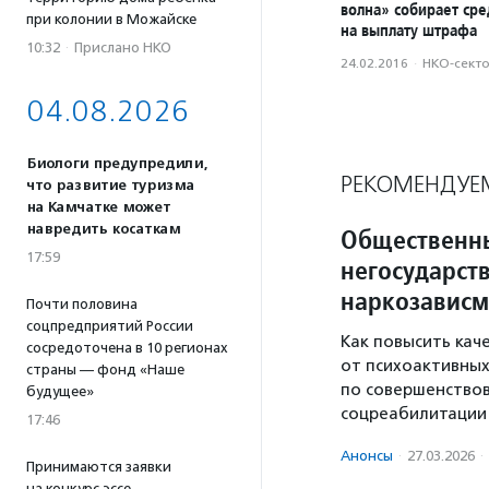
волна» собирает сре
при колонии в Можайске
на выплату штрафа
10:32
·
Прислано НКО
24.02.2016
·
НКО-сект
04.08.2026
Биологи предупредили,
РЕКОМЕНДУЕ
что развитие туризма
на Камчатке может
навредить косаткам
Общественны
17:59
негосударст
наркозавис
Почти половина
соцпредприятий России
Как повысить кач
сосредоточена в 10 регионах
от психоактивны
страны — фонд «Наше
по совершенствов
будущее»
соцреабилитации
17:46
Анонсы
·
27.03.2026
·
Принимаются заявки
на конкурс эссе