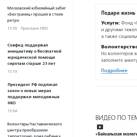
Московский юбилейный забег
Подари жизнь
«Без границ» прошел в стиле
ретро
Услуги:
Фонд «П
13:30
·
Прислано НКО
и другими тяжел
а также социаль
Совфед поддержал
Волонтерств
инициативу о бесплатной
Но волонтеров в
юридической помощи
заполните анкету
сиротам старше 23 лет
Подробнее
13:19
Президент РФ подписал
закон о новых мерах
поддержки молодежных
НКО
13:04
ВИДЕО ПО ТЕ
Волонтеры Наставнического
центра преобразили
«Байкальская эколог
территорию дома ребенка