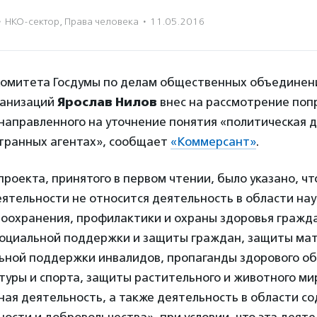
·
НКО-сектор
,
Права человека
·
11.05.2016
омитета Госдумы по делам общественных объединен
ганизаций
Ярослав Нилов
внес на рассмотрение попр
направленного на уточнение понятия «политическая 
странных агентах», сообщает
«Коммерсант»
.
проекта, принятого в первом чтении, было указано, чт
ятельности не относится деятельность в области наук
воохранения, профилактики и охраны здоровья гражда
социальной поддержки и защиты граждан, защиты ма
льной поддержки инвалидов, пропаганды здорового об
туры и спорта, защиты растительного и животного ми
ая деятельность, а также деятельность в области с