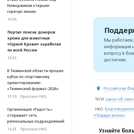
Геленджиком открыли
горячую линию
16:58
Поддерж
Портал поиска доноров
крови для животных
Мы работаем, 
«Одной Крови» заработал
информация и
по всей России
вопросу в бла
16:53
достигнем
В Тюменской области прошел
кубок по спортивному
ориентированию
Российская Фе
«Тюменский формат-2026»
15:19
·
Прислано НКО
ТЕГИ:
закон об «ино
НКО:
Благотворите
Организация «Радость»
«Подари жизнь»
открывает сеть
региональных подразделений
14:25
·
Прислано НКО
Узнайте боль