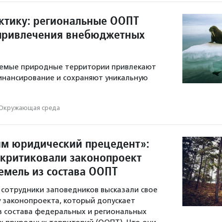
ктику: региональные ООПТ
 привлечения внебюджетных
яемые природные территории привлекают
нансирование и сохраняют уникальную
Окружающая среда
м юридический прецедент»:
скритиковали законопроект
емель из состава ООПТ
 сотрудники заповедников высказали свое
 законопроекта, который допускает
з состава федеральных и региональных