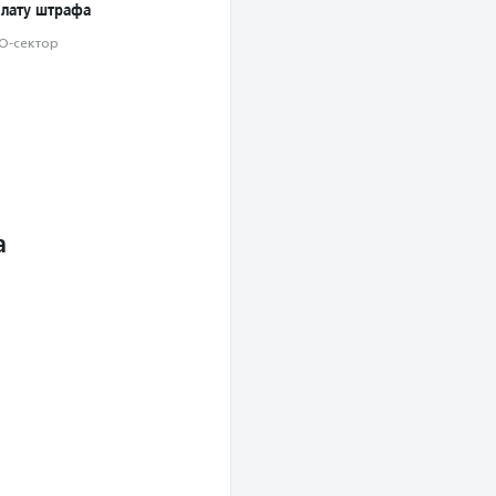
плату штрафа
О-сектор
а