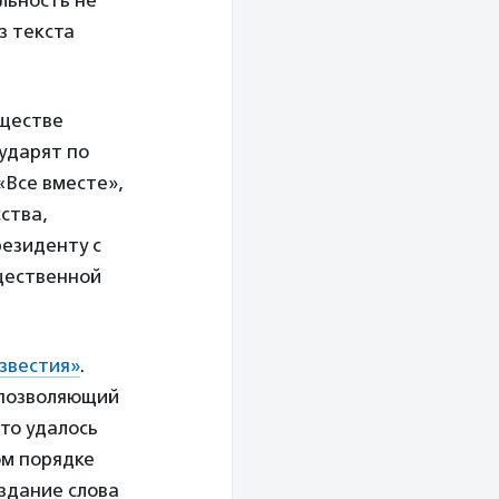
льность не
з текста
бществе
ударят по
«Все вместе»,
ства,
резиденту с
щественной
звестия»
.
 позволяющий
то удалось
ом порядке
здание слова