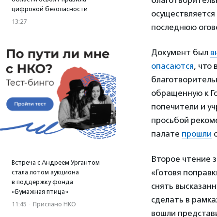
благотворительн
цифровой безопасности
осуществляется 
13:27
последнюю огов
Документ был
в
опасаются
, что
благотворител
обращенную к Го
попечители и у
просьбой реком
палате
прошли
о
Второе чтение 
Встреча с Андреем Ургантом
«Готовя поправ
стала лотом аукциона
в поддержку фонда
снять высказан
«Бумажная птица»
сделать в рамка
11:45
·
Прислано НКО
вошли представ