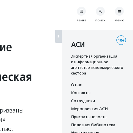
лента
поиск
меню
18+
ие
АСИ
Экспертная организация
и информационное
агентство некоммерческого
ческая
сектора
О нас
Контакты
Сотрудники
Мероприятия АСИ
призваны
Прислать новость
и»
Полезная библиотека
стью.
Наши издания