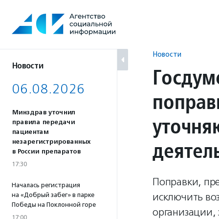
Перейти
к
содержанию
Новости
Новости
Госдум
06.08.2026
поправ
Минздрав уточнил
уточня
правила передачи
пациентам
деятел
незарегистрированных
в России препаратов
17:30
Поправки, пр
Началась регистрация
исключить во
на «Добрый забег» в парке
Победы на Поклонной горе
организации,
17:00