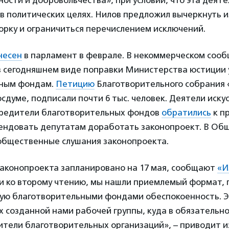
ости и добровольчества», при условии, что эта деяте
в политических целях. Нилов предложил вычеркнуть и
орку и ограничиться перечислением исключений.
несен
в парламент в феврале. В некоммерческом соо
 в сегодняшнем виде поправки Министерства юстиции 
ьным фондам.
Петицию
Благотворительного собрания 
сдуме, подписали почти 6 тыс. человек. Деятели искус
чредители благотворительных фондов
обратились
к п
ендовать депутатам доработать законопроект. В Об
бщественные слушания законопроекта.
законопроекта запланировано на 17 мая, сообщают
«И
ки ко второму чтению, мы нашли приемлемый формат,
ную благотворительными фондами обеспокоенность. Э
х созданной нами рабочей группы, куда в обязательн
ители благотворительных организаций», – приводит и