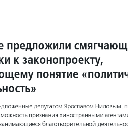
е предложили смягчающ
ки к законопроекту,
ющему понятие «полити
ьность»
едложенные депутатом Ярославом Ниловым, 
зможность признания «иностранными агентам
 занимающиеся благотворительной деятельно