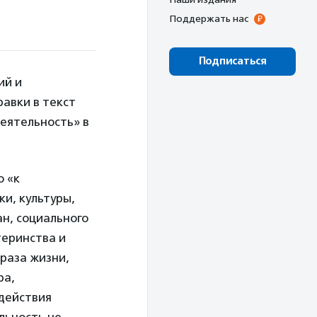
Поддержать нас
Подписаться
ий и
авки в текст
деятельность» в
о «к
и, культуры,
н, социального
теринства и
раза жизни,
ра,
одействия