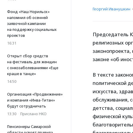
Георгий Иванушкин
Фонд «Наш Норильск»
напомнил об осенней
заявочной кампании
на поддержку социальных
Председатель К
проектов
религиозных ор
16:31
законопроекта, 
Открыт сбор средств
законе «об ино
на фестиваль для женщин
с онкозаболеваниями «Еще
краше в танце»
В тексте законо
14:50
политической де
искусства, здра
Организация «Продвижение»
обслуживания, 
и компания «Инва-Титан»
будут сотрудничать
детства, социа
13:30
·
Прислано НКО
физической куль
благотворительн
Пенсионеры Самарской
области освоят правила