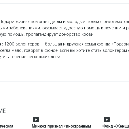
одари жизнь» помогает детям и молодым людям с онкогемато
ыми заболеваниями: оказывает адресную помощь в лечении и 
ную помощь, пропагандирует донорство крови.
о:
1200 волонтеров — большая и дружная семья фонда «Подари
сегда мало, говорят в фонде. Если вы хотите стать волонтером
, и в течение нескольких дней…
МЕ
ическая
Минюст признал «иностранным
Фонд «Женщи