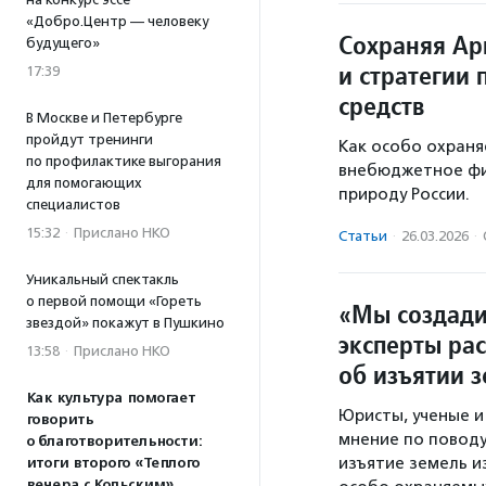
«Добро.Центр — человеку
Сохраняя Ар
будущего»
и стратегии
17:39
средств
В Москве и Петербурге
пройдут тренинги
Как особо охран
по профилактике выгорания
внебюджетное фи
для помогающих
природу России.
специалистов
15:32
·
Прислано НКО
Статьи
·
26.03.2026
·
Уникальный спектакль
о первой помощи «Гореть
«Мы создади
звездой» покажут в Пушкино
эксперты ра
13:58
·
Прислано НКО
об изъятии з
Как культура помогает
Юристы, ученые и
говорить
мнение по поводу
о благотворительности:
изъятие земель и
итоги второго «Теплого
вечера с Кольским»