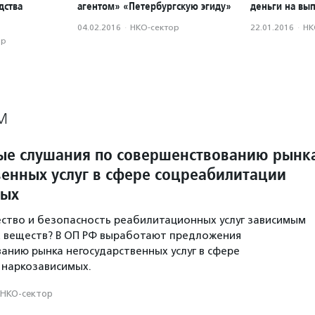
дства
агентом» «Петербургскую эгиду»
деньги на вы
04.02.2016
·
НКО-сектор
22.01.2016
·
НК
ор
М
е слушания по совершенствованию рынк
венных услуг в сфере соцреабилитации
мых
ество и безопасность реабилитационных услуг зависимым
х веществ? В ОП РФ выработают предложения
анию рынка негосударственных услуг в сфере
 наркозависимых.
НКО-сектор