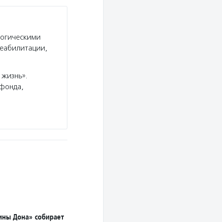
логическими
реабилитации,
 жизнь».
 фонда,
ны Дона» собирает