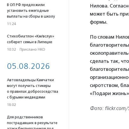
В ОП РФ предложили
Нилова. Соглас
установить ежегодные
может быть при
выплаты на сборы в школу
формы.
11:24
Стихобиатлон «Км/вслух»
По словам Нилов
соберет семьи в Липецке
благотворитель
10:32
·
Прислано НКО
околоправитель
сделать так, чт
05.08.2026
благотворитель
организационно
Автовладельцы Камчатки
сиротством, бл
могут получить стикеры
о правилах добрососедства
«Подари жизнь
с бурыми медведями
18:02
Фото: flickr.com
Для родственников
пострадавших в результате
атаки беспилотников под