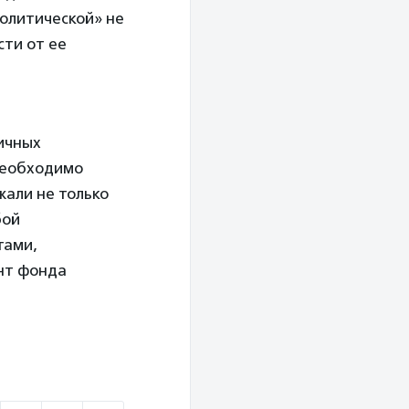
олитической» не
ти от ее
ичных
Необходимо
жали не только
бой
тами,
нт фонда