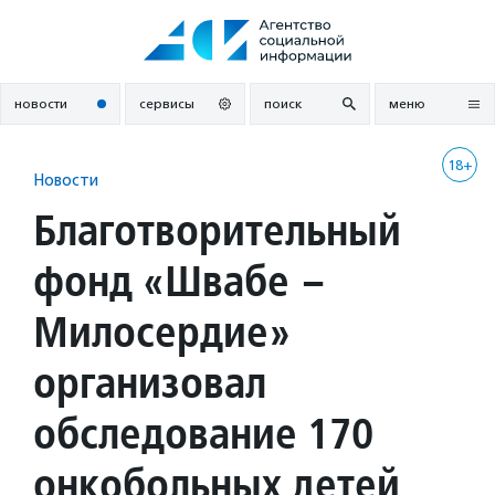
Перейти
к
содержанию
новости
сервисы
поиск
меню
18+
Новости
Благотворительный
фонд «Швабе –
Милосердие»
организовал
обследование 170
онкобольных детей