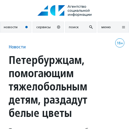
Перейти
к
содержанию
новости
сервисы
поиск
меню
18+
Новости
Петербуржцам,
помогающим
тяжелобольным
детям, раздадут
белые цветы