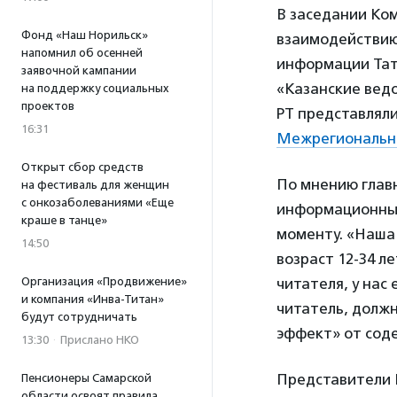
В заседании Ко
Фонд «Наш Норильск»
взаимодействию
напомнил об осенней
информации Тата
заявочной кампании
«Казанские вед
на поддержку социальных
проектов
РТ представлял
16:31
Межрегиональна
Открыт сбор средств
По мнению глав
на фестиваль для женщин
с онкозаболеваниями «Еще
информационные
краше в танце»
моменту. «Наша
14:50
возраст 12-34 л
Организация «Продвижение»
читателя, у нас
и компания «Инва-Титан»
читатель, долж
будут сотрудничать
эффект» от сод
13:30
·
Прислано НКО
Представители 
Пенсионеры Самарской
области освоят правила