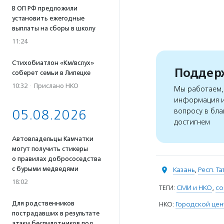
В ОП РФ предложили
установить ежегодные
выплаты на сборы в школу
11:24
Стихобиатлон «Км/вслух»
Поддерж
соберет семьи в Липецке
10:32
·
Прислано НКО
Мы работаем, 
информация и
вопросу в бла
05.08.2026
достигнем
Автовладельцы Камчатки
могут получить стикеры
о правилах добрососедства
с бурыми медведями
Казань
,
Респ. Т
18:02
ТЕГИ:
СМИ и НКО
,
со
Для родственников
НКО:
Городской цен
пострадавших в результате
атаки беспилотников под