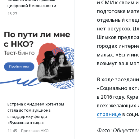
и СМИ к своим 
цифровой безопасности
подготовке мат
13:27
отдельный специ
нет ресурсов. 
Шлыков предлож
городах интерн
малых: «Если ин
возьмут ваш мат
В ходе заседани
«Социально акти
в 2016 году. Ку
Встреча с Андреем Ургантом
всех желающих 
стала лотом аукциона
странице
в соци
в поддержку фонда
«Бумажная птица»
Фото: Обществен
11:45
·
Прислано НКО