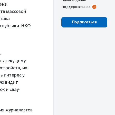
ре и
Поддержать нас
тв массовой
ртала
Подписаться
еспублики. НКО
,
ть текущему
стройств, их
ь интерес у
ую видит
к и «вау-
ия журналистов