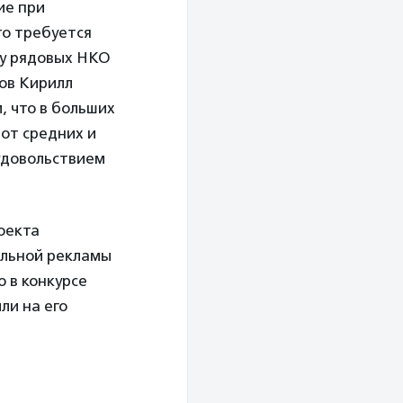
ие при
то требуется
 у рядовых НКО
ов Кирилл
 что в больших
от средних и
 удовольствием
оекта
альной рекламы
ю в конкурсе
ли на его