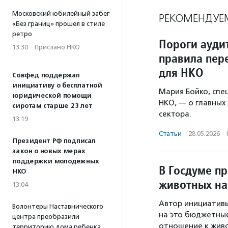
Московский юбилейный забег
РЕКОМЕНДУЕ
«Без границ» прошел в стиле
ретро
Пороги ауди
13:30
·
Прислано НКО
правила пер
для НКО
Совфед поддержал
инициативу о бесплатной
Мария Бойко, сп
юридической помощи
НКО, — о главных
сиротам старше 23 лет
сектора.
13:19
Статьи
·
28.05.2026
·
Президент РФ подписал
закон о новых мерах
поддержки молодежных
В Госдуме п
НКО
животных на
13:04
Автор инициативы
Волонтеры Наставнического
на это бюджетные
центра преобразили
отношение к живо
территорию дома ребенка