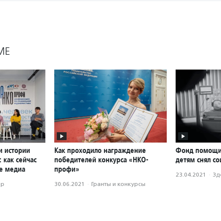
МЕ
и истории
Как проходило награждение
Фонд помощ
: как сейчас
победителей конкурса «НКО-
детям снял с
е медиа
профи»
23.04.2021
·
Зд
ор
30.06.2021
·
Гранты и конкурсы