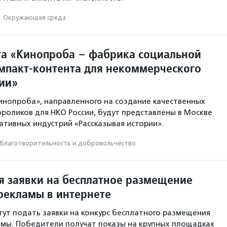
·
Окружающая среда
та «Кинопроба – фабрика социальной
мпакт-контента для некоммерческого
сии»
инопроба», направленного на создание качественных
роликов для НКО России, будут представлены в Москве
ативных индустрий «Рассказывая истории».
Благотвори­тель­ность и доброволь­чест­во
 заявки на бесплатное размещение
рекламы в интернете
гут подать заявки на конкурс бесплатного размещения
мы. Победители получат показы на крупных площадках