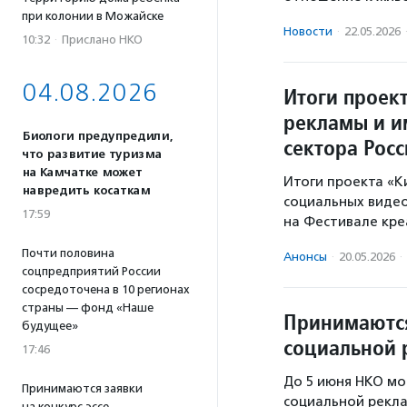
при колонии в Можайске
Новости
·
22.05.2026
10:32
·
Прислано НКО
04.08.2026
Итоги проек
рекламы и и
Биологи предупредили,
сектора Рос
что развитие туризма
на Камчатке может
Итоги проекта «К
навредить косаткам
социальных видео
17:59
на Фестивале кре
Почти половина
Анонсы
·
20.05.2026
·
соцпредприятий России
сосредоточена в 10 регионах
страны — фонд «Наше
Принимаются
будущее»
социальной 
17:46
До 5 июня НКО мо
Принимаются заявки
социальной рекла
на конкурс эссе