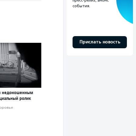
пресс-релиз, анонс
события.
Прислать новость
и недоношенным
оциальный ролик
оровье