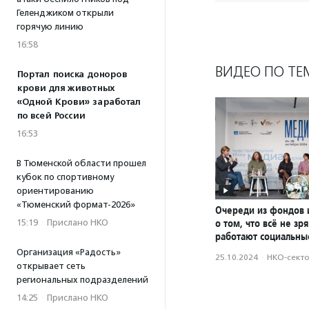
Геленджиком открыли
горячую линию
16:58
ВИДЕО ПО ТЕ
Портал поиска доноров
крови для животных
«Одной Крови» заработал
по всей России
16:53
В Тюменской области прошел
кубок по спортивному
ориентированию
«Тюменский формат-2026»
Очереди из фондов 
о том, что всё не зря
15:19
·
Прислано НКО
работают социальны
Организация «Радость»
25.10.2024
·
НКО-сект
открывает сеть
региональных подразделений
14:25
·
Прислано НКО