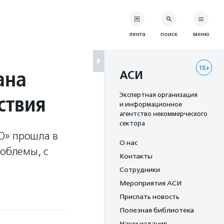
лента
поиск
меню
18+
ана
АСИ
ствия
Экспертная организация
и информационное
агентство некоммерческого
сектора
О» прошла в
О нас
роблемы, с
Контакты
.
Сотрудники
Мероприятия АСИ
Прислать новость
Полезная библиотека
Наши издания