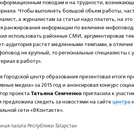
информационным поводам и на трудности, возникающ
ериала. Чтобы выполнять большой объем работы, час
алист, а журналистам за статьи надо платить, на это
Для ранжирования информации по величине инфоповод
ил использовать районные СМИ, аргументировав тем,
ет-аудитория растет медленными темпами, в отличие 
фоповод не крупный, то региональные специалисты с
ериал в работу».
я Городской центр образования презентовал итоги пр
вные медиа» за 2015 год и анонсировал конкурс соци
ратор проекта
Татьяна Семченко
пригласила к участи
и предложила следить за новостями на сайте
центра
и
альной сети «ВКонтакте».
ная палата Республики Татарстан