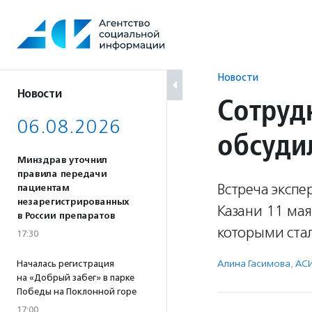
Перейти
к
содержанию
Новости
Новости
Сотруд
06.08.2026
обсуди
Минздрав уточнил
правила передачи
Встреча эксп
пациентам
незарегистрированных
Казани 11 мая
в России препаратов
которыми ста
17:30
Алина Гасимова
,
АСИ
Началась регистрация
на «Добрый забег» в парке
Победы на Поклонной горе
17:00