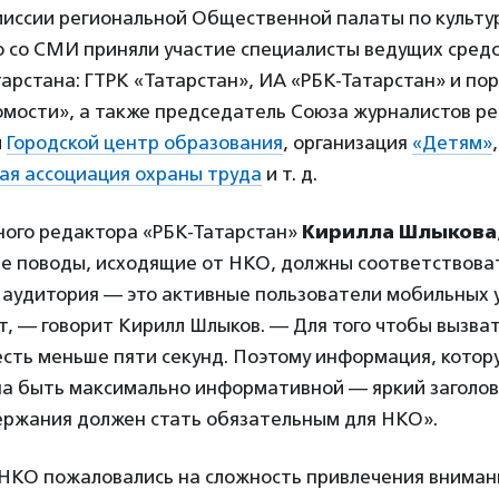
миссии региональной Общественной палаты по культу
 со СМИ приняли участие специалисты ведущих средс
рстана: ГТРК «Татарстан», ИА «РБК-Татарстан» и по
омости», а также председатель Союза журналистов р
и
Городской центр образования
, организация
«Детям»
,
я ассоциация охраны труда
и т. д.
ного редактора «РБК-Татарстан»
Кирилла Шлыкова
 поводы, исходящие от НКО, должны соответствова
 аудитория — это активные пользователи мобильных у
ет, — говорит Кирилл Шлыков. — Для того чтобы вызват
 есть меньше пяти секунд. Поэтому информация, котор
на быть максимально информативной — яркий заголово
ержания должен стать обязательным для НКО».
НКО пожаловались на сложность привлечения вниман