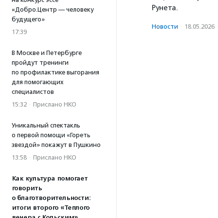
Рунета.
«Добро.Центр — человеку
будущего»
Новости
·
18.05.2026
17:39
В Москве и Петербурге
пройдут тренинги
по профилактике выгорания
для помогающих
специалистов
15:32
·
Прислано НКО
Уникальный спектакль
о первой помощи «Гореть
звездой» покажут в Пушкино
13:58
·
Прислано НКО
Как культура помогает
говорить
о благотворительности:
итоги второго «Теплого
вечера с Кольским»