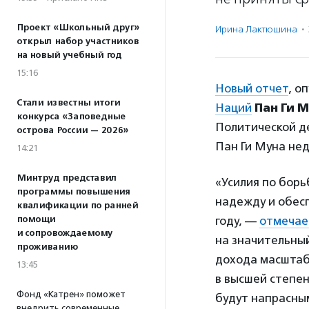
Проект «Школьный друг»
Ирина Лактюшина
·
открыл набор участников
на новый учебный год
15:16
Новый отчет
, о
Стали известны итоги
Наций
Пан Ги 
конкурса «Заповедные
Политической д
острова России — 2026»
Пан Ги Муна нед
14:21
Минтруд представил
«Усилия по борь
программы повышения
надежду и обесп
квалификации по ранней
помощи
году, —
отмечае
и сопровождаемому
на значительный
проживанию
дохода масштаб
13:45
в высшей степе
Фонд «Катрен» поможет
будут напрасны
внедрить современные