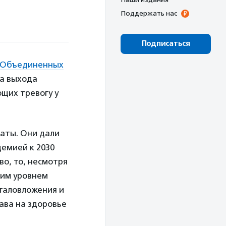
Поддержать нас
Подписаться
 Объединенных
та выхода
щих тревогу у
таты. Они дали
демией к 2030
во, то, несмотря
ним уровнем
таловложения и
ава на здоровье