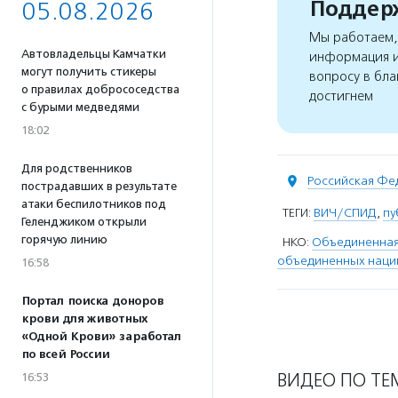
Поддерж
05.08.2026
Мы работаем, 
Автовладельцы Камчатки
информация и
могут получить стикеры
вопросу в бла
о правилах добрососедства
достигнем
с бурыми медведями
18:02
Для родственников
Российская Фе
пострадавших в результате
атаки беспилотников под
ТЕГИ:
ВИЧ/СПИД
,
пу
Геленджиком открыли
горячую линию
НКО:
Объединенная
объединенных наци
16:58
Портал поиска доноров
крови для животных
«Одной Крови» заработал
по всей России
ВИДЕО ПО ТЕ
16:53