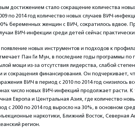
вым достижением стало сокращение количества нов
2009 по 2014 год количество новых случаев ВИЧ-инфекц
90% беременных женщин с ВИЧ, сократилось вдвое. П
лучаи ВИЧ-инфекции среди детей сейчас практически 
 появление новых инструментов и подходов к профил
тмечает Пан Ги Мун, в последние годы программы по
лой мощи из-за отсутствия лидерства, слабой степе
и и сокращения финансирования. Он подчеркивает, чт
ражения ВИЧ в период с 2010 по 2014 год снизилось все
онах число новых ВИЧ-инфекций продолжает расти. К
чная Европа и Центральная Азия, где количество нов
од с 2000 по 2014 год выросло на 30%, в основном сре
ъекционные наркотики, Ближний Восток, Северная А
еанский регион.