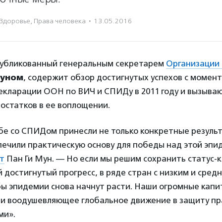
Здоровье
,
Права человека
·
13.05.2016
публикованный генеральным секретарем
Организации
Муном
, содержит обзор достигнутых успехов с момен
екларации ООН по ВИЧ и СПИДу в 2011 году и вызываю
остатков в ее воплощении.
бе со СПИДом принесли не только конкретные резуль
ечили практическую основу для победы над этой эпи
т
Пан Ги Мун. — Но если мы решим сохранить статус-к
 достигнутый прогресс, в ряде стран с низким и сред
ы эпидемии снова начнут расти. Наши огромные капи
ни воодушевляющее глобальное движение в защиту пр
ми».