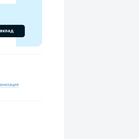
 вклад
анизация