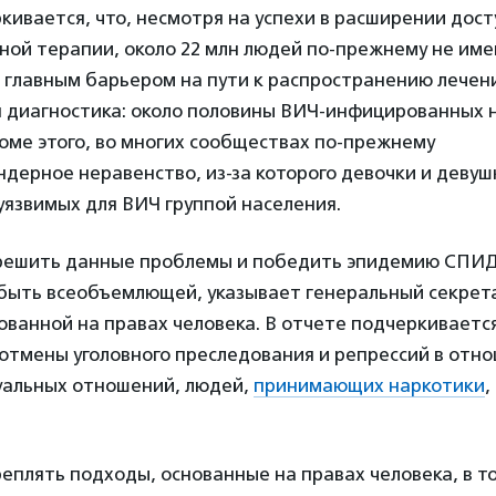
кивается, что, несмотря на успехи в расширении дост
ой терапии, около 22 млн людей по-прежнему не име
 главным барьером на пути к распространению лечен
я диагностика: около половины ВИЧ-инфицированных н
оме этого, во многих сообществах по-прежнему
дерное неравенство, из-за которого девочки и девуш
уязвимых для ВИЧ группой населения.
 решить данные проблемы и победить эпидемию СПИДа 
быть всеобъемлющей, указывает генеральный секрет
ованной на правах человека. В отчете подчеркиваетс
отмены уголовного преследования и репрессий в отн
уальных отношений, людей,
принимающих наркотики
,
плять подходы, основанные на правах человека, в то