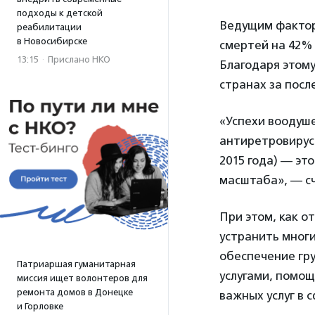
подходы к детской
Ведущим фактор
реабилитации
в Новосибирске
смертей на 42% 
13:15
·
Прислано НКО
Благодаря этом
странах за посл
«Успехи воодуш
антиретровирусн
2015 года) — эт
масштаба», — с
При этом, как о
устранить многи
обеспечение гр
Патриаршая гуманитарная
услугами, помо
миссия ищет волонтеров для
ремонта домов в Донецке
важных услуг в 
и Горловке