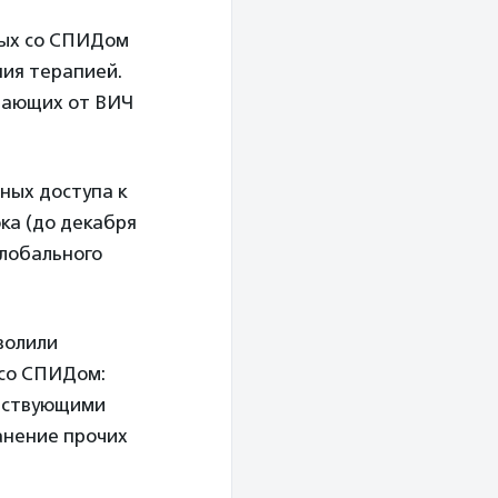
ных со СПИДом
ния терапией.
дающих от ВИЧ
ных доступа к
ка (до декабря
глобального
волили
 со СПИДом:
етствующими
анение прочих