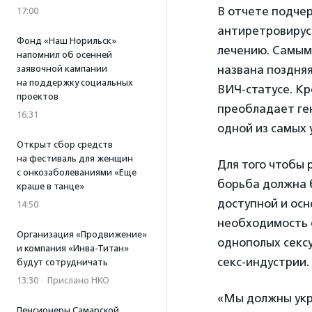
В отчете подчер
17:00
антиретровирусн
Фонд «Наш Норильск»
лечению. Самым
напомнил об осенней
названа поздня
заявочной кампании
на поддержку социальных
ВИЧ-статусе. Кр
проектов
преобладает ген
16:31
одной из самых 
Открыт сбор средств
на фестиваль для женщин
Для того чтобы
с онкозаболеваниями «Еще
борьба должна 
краше в танце»
доступной и осн
14:50
необходимость 
Организация «Продвижение»
однополых секс
и компания «Инва-Титан»
секс-индустрии.
будут сотрудничать
13:30
·
Прислано НКО
«Мы должны укре
Пенсионеры Самарской