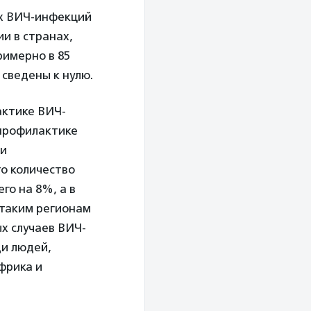
ых ВИЧ-инфекций
ии в странах,
римерно в 85
сведены к нулю.
актике ВИЧ-
 профилактике
ни
о количество
го на 8%, а в
 таким регионам
ых случаев ВИЧ-
ди людей,
фрика и