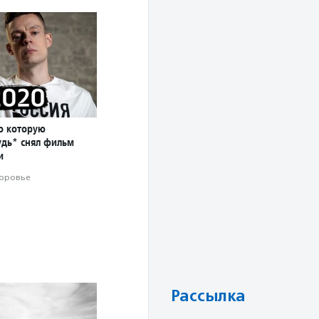
о которую
удь* снял фильм
и
оровье
Рассылка