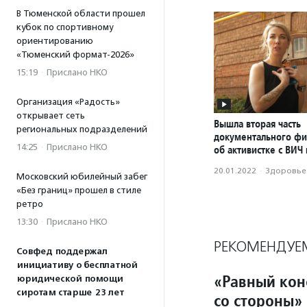
В Тюменской области прошел
кубок по спортивному
ориентированию
«Тюменский формат-2026»
15:19
·
Прислано НКО
Организация «Радость»
открывает сеть
Вышла вторая часть
региональных подразделений
документального ф
14:25
·
Прислано НКО
об активистке с ВИЧ
20.01.2022
·
Здоровье
Московский юбилейный забег
«Без границ» прошел в стиле
ретро
13:30
·
Прислано НКО
РЕКОМЕНДУЕ
Совфед поддержал
инициативу о бесплатной
«Равный кон
юридической помощи
сиротам старше 23 лет
со стороны»