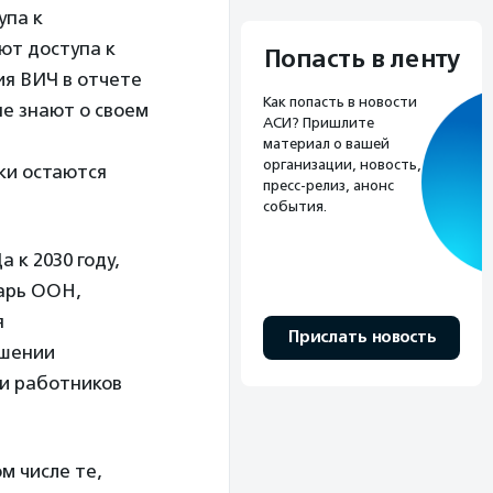
упа к
ют доступа к
Попасть в ленту
ия ВИЧ в отчете
Как попасть в новости
е знают о своем
АСИ? Пришлите
материал о вашей
организации, новость,
ки остаются
пресс-релиз, анонс
события.
к 2030 году,
арь ООН,
я
Прислать новость
ошении
 и работников
м числе те,