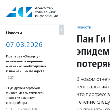
Перейти
к
содержанию
Новости
Новости
Пан Ги
07.08.2026
эпидем
Препарат «Энхерту»
потеря
включили в перечень
жизненно необходимых
и важнейших лекарств
16:27
В новом отче
генеральный 
Клуб друзей пермской
физико-математической
что прогресс 
школы № 146 ищет
течение след
фандрайзера
не приняты с
15:35
·
Прислано НКО