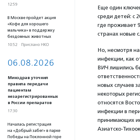
12:59
Еще один ключе
среди детей: с 
В Москве пройдет акция
«Кофе для хорошего
где проживает 
мальчика» в поддержку
странах новые с
бездомных животных
10:52
·
Прислано НКО
Но, несмотря на
инфекции, как о
06.08.2026
ВИЧ лишились бы
ответственност
Минздрав уточнил
правила передачи
новых случаев за
пациентам
некоторых реги
незарегистрированных
относятся Восто
в России препаратов
инфекции в пери
17:30
принимающих ин
Началась регистрация
Азиатско-Тихоок
на «Добрый забег» в парке
Победы на Поклонной горе