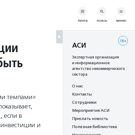
лента
поиск
меню
18+
ации
АСИ
быть
Экспертная организация
и информационное
агентство некоммерческого
сектора
О нас
Контакты
ми темпами»
Сотрудники
оказывает,
Мероприятия АСИ
, если в
Прислать новость
 инвестиции и
Полезная библиотека
Наши издания