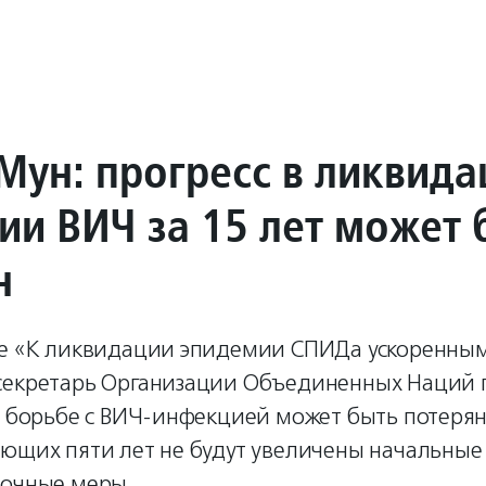
 Мун: прогресс в ликвид
ии ВИЧ за 15 лет может 
н
те «К ликвидации эпидемии СПИДа ускоренны
секретарь Организации Объединенных Наций п
в борьбе с ВИЧ-инфекцией может быть потерян
ующих пяти лет не будут увеличены начальные
рочные меры.