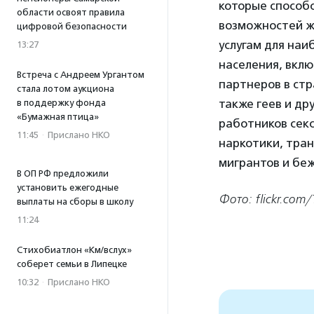
которые способ
области освоят правила
возможностей ж
цифровой безопасности
услугам для наи
13:27
населения, вклю
Встреча с Андреем Ургантом
партнеров в стр
стала лотом аукциона
также геев и др
в поддержку фонда
«Бумажная птица»
работников сек
11:45
·
Прислано НКО
наркотики, тра
мигрантов и бе
В ОП РФ предложили
установить ежегодные
Фото:
flickr.com
выплаты на сборы в школу
11:24
Стихобиатлон «Км/вслух»
соберет семьи в Липецке
10:32
·
Прислано НКО