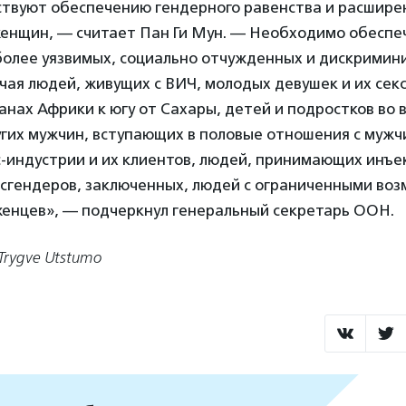
ствуют обеспечению гендерного равенства и расшире
енщин, — считает Пан Ги Мун. — Необходимо обеспеч
более уязвимых, социально отчужденных и дискримин
чая людей, живущих с ВИЧ, молодых девушек и их сек
анах Африки к югу от Сахары, детей и подростков во в
угих мужчин, вступающих в половые отношения с мужч
с-индустрии и их клиентов, людей, принимающих инъ
нсгендеров, заключенных, людей с ограниченными во
женцев», — подчеркнул генеральный секретарь ООН.
/Trygve Utstumo