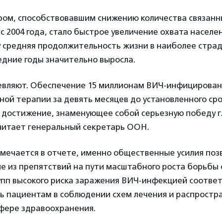
ом, способствовавшим снижению количества связан
с 2004 года, стало быстрое увеличение охвата населе
у средняя продолжительность жизни в наиболее стра
едние годы значительно выросла.
евляют. Обеспечение 15 миллионам ВИЧ-инфицирован
ой терапии за девять месяцев до установленного сро
о достижение, знаменующее собой серьезную победу 
читает генеральный секретарь ООН.
тмечается в отчете, именно общественные усилия поз
е из препятствий на пути масштабного роста борьбы
упп высокого риска заражения ВИЧ-инфекцией соотв
щь пациентам в соблюдении схем лечения и распростр
сфере здравоохранения.