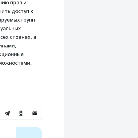
нию прав и
ить доступ к
ируемых групп
суальных
сех странах, а
инами,
екционные
зможностями,