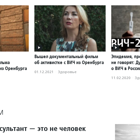
Вышел документальный фильм
Эпидемия, пр
ильма
об активистке с ВИЧ из Оренбурга
не говорят: Д
 из Оренбурга
о ВИЧ в Росси
01.12.2021
·
Здоровье
11.02.2020
·
Зд
М
сультант — это не человек