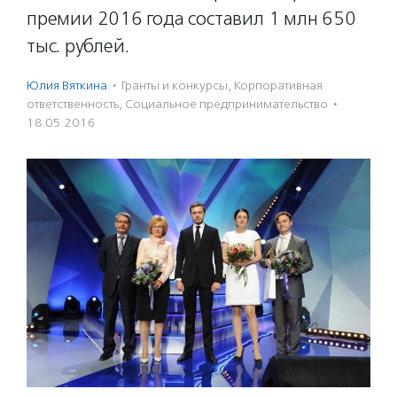
премии 2016 года составил 1 млн 650
тыс. рублей.
Юлия Вяткина
·
Гранты и конкурсы
,
Корпоративная
ответственность
,
Социальное предпри­нима­тель­ство
·
18.05.2016