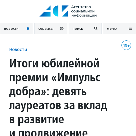
Перейти
к
содержанию
новости
сервисы
поиск
меню
18+
Новости
Итоги юбилейной
премии «Импульс
добра»: девять
лауреатов за вклад
в развитие
и продвижение