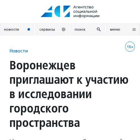
Перейти
к
содержанию
новости
сервисы
поиск
меню
18+
Новости
Воронежцев
приглашают к участию
в исследовании
городского
пространства