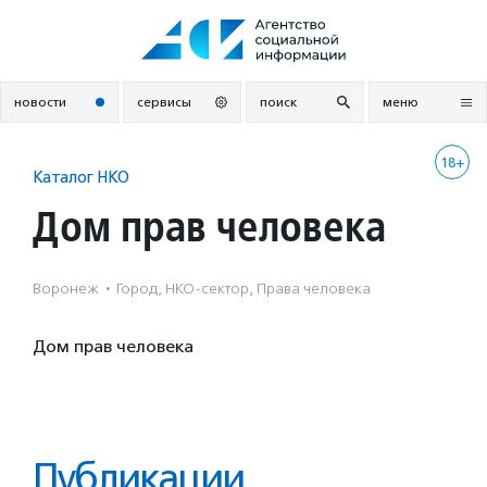
Перейти
к
содержанию
новости
сервисы
поиск
меню
18+
Каталог НКО
Дом прав человека
Воронеж
·
Город, НКО-сектор, Права человека
Дом прав человека
Публикации