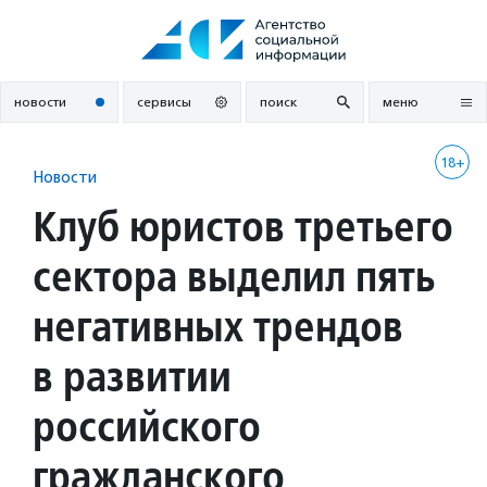
Перейти
к
содержанию
новости
сервисы
поиск
меню
18+
Новости
Клуб юристов третьего
сектора выделил пять
негативных трендов
в развитии
российского
гражданского