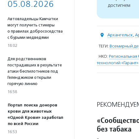
05.08.2026
достигнем
Автовладельцы Камчатки
могут получить стикеры
о правилах добрососедства
Архангельск
,
А
с бурыми медведями
18:02
ТЕГИ:
Всемирный ден
НКО:
Региональная 
Для родственников
технологий «Гарант»
пострадавших в результате
атаки беспилотников под
Геленджиком открыли
горячую линию
16:58
РЕКОМЕНДУЕ
Портал поиска доноров
крови для животных
«Одной Крови» заработал
«Сообщество
по всей России
без табака
16:53