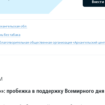
Внести
рхангельская обл.
ь без табака
благотворительная общественная организация «Архангельский цен
М
»: пробежка в поддержку Всемирного дня