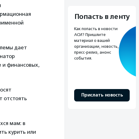
и
формационная
Попасть в ленту
ноименной
Как попасть в новости
АСИ? Пришлите
материал о вашей
организации, новость,
блемы дает
пресс-релиз, анонс
инатор
события.
 и финансовых,
осят
Прислать новость
т отстоять
хся мам: в
ть курить или