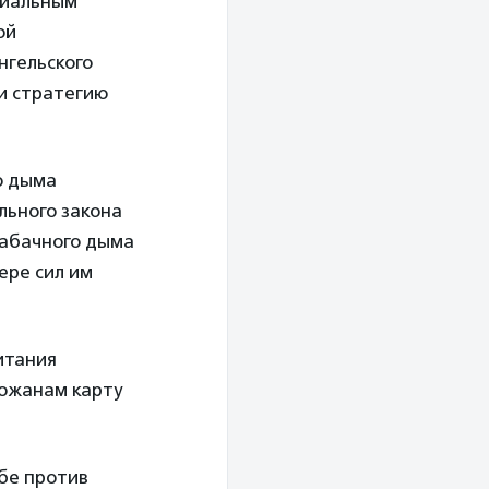
циальным
ой
нгельского
и стратегию
о дыма
льного закона
табачного дыма
ере сил им
итания
рожанам карту
ьбе против