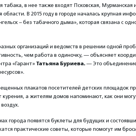
 табака, в нее также входят Псковская, Мурманская 
 области. В 2015 году в городе началась крупная ин
гельск – без табачного дыма», которая связана с од
азных организаций и ведомств в решении одной про
ивность, чем работа в одиночку, — объясняет коорд
ентра «Гарант»
Татьяна Буриева.
— Это объединение
ресурсов».
ещенных плакатов посетителей детских площадок пр
 курения, а жителям домов напоминают, как они могу
 воздух.
ах города появятся буклеты для будущих и состоявши
атся практические советы, которые помогут им броси