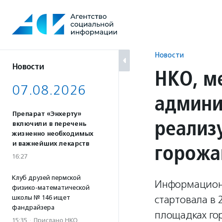
Перейти
к
содержанию
Новости
Новости
НКО, м
07.08.2026
админи
Препарат «Энхерту»
реализ
включили в перечень
жизненно необходимых
горожа
и важнейших лекарств
16:27
Клуб друзей пермской
Информационн
физико-математической
стартовала в 
школы № 146 ищет
фандрайзера
площадках гор
15:35
·
Прислано НКО