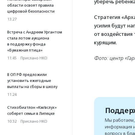
уберечь ребенка
области освоят правила
цифровой безопасности
Стратегия «Арха
13:27
усилия будут на
Встреча с Андреем Ургантом
от воздействия
стала лотом аукциона
курящим.
в поддержку фонда
«Бумажная птица»
Фото: центр «Гар
11:45
·
Прислано НКО
В ОП РФ предложили
установить ежегодные
выплаты на сборы в школу
11:24
Стихобиатлон «Км/вслух»
Поддерж
соберет семьи в Липецке
Мы работаем, 
10:32
·
Прислано НКО
информация и
вопросу в бла