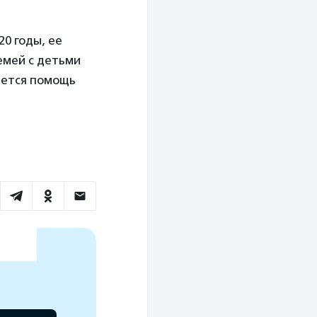
20 годы, ее
емей с детьми
яется помощь