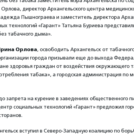
ень без табака заместитель мэра Архангельска по со
 Орлова, директор Архангельского центра медицинск
адежда Пышнограева и заместитель директора Арха
ных технологий «Гарант» Татьяна Буриева представил
без табачного дыма».
Ирина Орлова
, освободить Архангельск от табачног
рганизации города призывали еще до выхода Федера
ане здоровья граждан от воздействия окружающего 
отребления табака», а городская администрация по м
до запрета на курение в заведениях общественного п
центр социальных технологий «Гарант» предложил го
сторанов.
ангельск вступил в Северо-Западную коалицию по бор