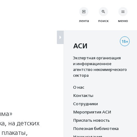
лента
поиск
меню
18+
АСИ
Экспертная организация
и информационное
агентство некоммерческого
сектора
О нас
Контакты
Сотрудники
Мероприятия АСИ
ыма»
Прислать новость
ка, на детских
Полезная библиотека
 плакаты,
Наши издания