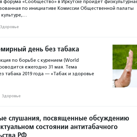
я форума «Сообщество» в Иркутске пройдет физкультурна
изованная по инициативе Комиссии Общественной палаты
 культуре,…
Здоровье
емирный день без табака
ция по борьбе с курением (World
проводится ежегодно 31 мая. Тема
ез табака 2019 года — «Табак и здоровье
·
Здоровье
ые слушания, посвященные обсуждению
актуальном состоянии антитабачного
ьства РФ