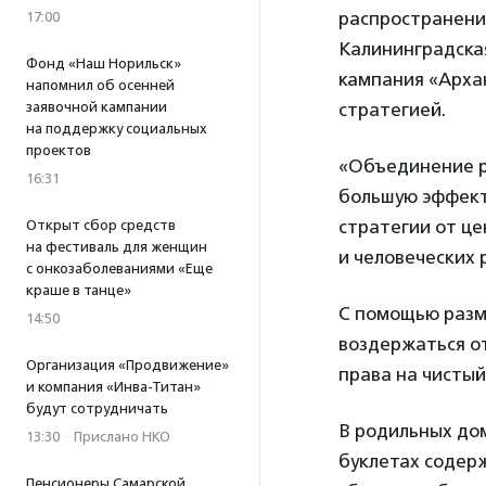
распространения
17:00
Калининградская
Фонд «Наш Норильск»
кампания «Архан
напомнил об осенней
заявочной кампании
стратегией.
на поддержку социальных
проектов
«Объединение р
16:31
большую эффект
стратегии от ц
Открыт сбор средств
на фестиваль для женщин
и человеческих 
с онкозаболеваниями «Еще
краше в танце»
С помощью разм
14:50
воздержаться от
Организация «Продвижение»
права на чистый
и компания «Инва-Титан»
будут сотрудничать
В родильных дом
13:30
·
Прислано НКО
буклетах содерж
Пенсионеры Самарской