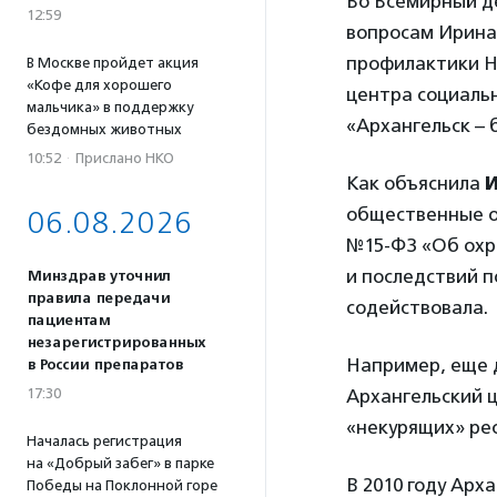
Во Всемирный д
12:59
вопросам Ирина
профилактики Н
В Москве пройдет акция
«Кофе для хорошего
центра социаль
мальчика» в поддержку
«Архангельск – 
бездомных животных
10:52
·
Прислано НКО
Как объяснила
общественные о
06.08.2026
№15-ФЗ «Об охр
и последствий п
Минздрав уточнил
правила передачи
содействовала.
пациентам
незарегистрированных
Например, еще 
в России препаратов
17:30
Архангельский 
«некурящих» ре
Началась регистрация
на «Добрый забег» в парке
В 2010 году Арх
Победы на Поклонной горе