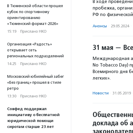
В ходе проведени
В Тюменской области прошел
пробежка, орган
кубок по спортивному
РФ по физической
ориентированию
«Тюменский формат-2026»
Анонсы
·
29.05.2024
·
15:19
·
Прислано НКО
Организация «Радость»
31 мая — Вс
открывает сеть
региональных подразделений
Международная ак
14:25
·
Прислано НКО
No Tobacco Day) 
Всемирного дня б
Московский юбилейный забег
легких».
«Без границ» прошел в стиле
ретро
Новости
·
31.05.2019
13:30
·
Прислано НКО
Совфед поддержал
Общественн
инициативу о бесплатной
доклада об 
юридической помощи
сиротам старше 23 лет
законодател