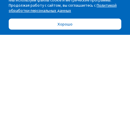
Мы используем файлы cookie и метрические программы.
Продолжая работу с сайтом, вы соглашаетесь с
Политикой
обработки персональных данных
Хорошо