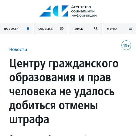
Перейти
к
содержанию
новости
сервисы
поиск
меню
18+
Новости
Центру гражданского
образования и прав
человека не удалось
добиться отмены
штрафа