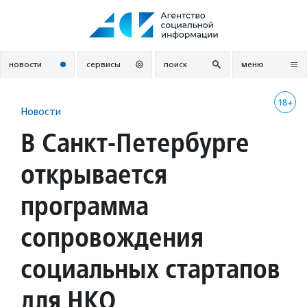
Перейти
к
содержанию
новости
сервисы
поиск
меню
18+
Новости
В Санкт-Петербурге
открывается
программа
сопровождения
социальных стартапов
для НКО