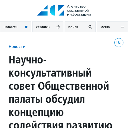
Перейти
к
содержанию
новости
сервисы
поиск
меню
18+
Новости
Научно-
консультативный
совет Общественной
палаты обсудил
концепцию
содействия развитию