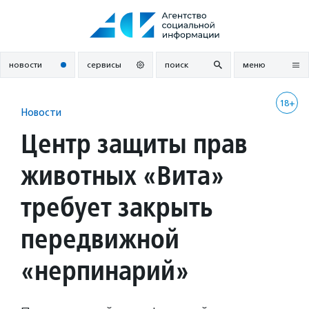
Перейти
к
содержанию
новости
сервисы
поиск
меню
18+
Новости
Центр защиты прав
животных «Вита»
требует закрыть
передвижной
«нерпинарий»