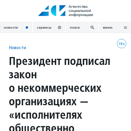
Перейти
к
содержанию
новости
сервисы
поиск
меню
18+
Новости
Президент подписал
закон
о некоммерческих
организациях —
«исполнителях
общественно