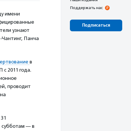
Поддержать нас
ду имени
ифицированные
Подписаться
ители узнают
-Чантинг, Панча
жертвование
в
с 2011 года.
ционное
ей, проводит
 на
 31
и субботам — в