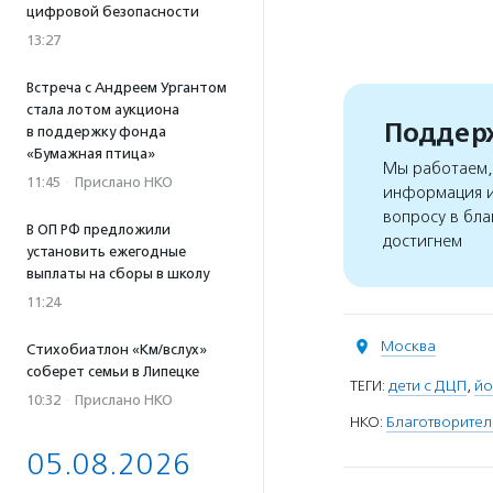
цифровой безопасности
13:27
Встреча с Андреем Ургантом
стала лотом аукциона
Поддерж
в поддержку фонда
«Бумажная птица»
Мы работаем, 
11:45
·
Прислано НКО
информация и
вопросу в бла
В ОП РФ предложили
достигнем
установить ежегодные
выплаты на сборы в школу
11:24
Москва
Стихобиатлон «Км/вслух»
соберет семьи в Липецке
ТЕГИ:
дети с ДЦП
,
йо
10:32
·
Прислано НКО
НКО:
Благотворите
05.08.2026