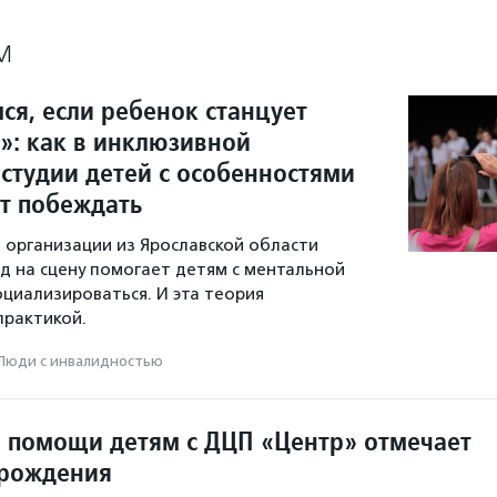
М
ся, если ребенок станцует
»: как в инклюзивной
 студии детей с особенностями
ат побеждать
 организации из Ярославской области
од на сцену помогает детям с ментальной
циализироваться. И эта теория
практикой.
Люди с инвалидностью
 помощи детям с ДЦП «Центр» отмечает
 рождения