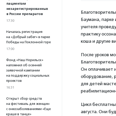
пациентам
незарегистрированных
Благотворитель
в России препаратов
Баумана, парке
17:30
учителя проведу
Началась регистрация
практику осозн
на «Добрый забег» в парке
коша и другие в
Победы на Поклонной горе
17:00
После уроков м
Фонд «Наш Норильск»
Благотворитель
напомнил об осенней
Он оплачивает 
заявочной кампании
на поддержку социальных
оборудование, 
проектов
для детей масте
16:31
реабилитационн
Открыт сбор средств
на фестиваль для женщин
Цикл бесплатных
с онкозаболеваниями «Еще
августа. Они
буд
краше в танце»