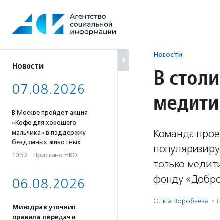
Перейти
к
содержанию
Новости
Новости
В стол
07.08.2026
медити
В Москве пройдет акция
«Кофе для хорошего
Команда проек
мальчика» в поддержку
бездомных животных
популяризиру
10:52
·
Прислано НКО
только медит
фонду «Добро
06.08.2026
Ольга Воробьева
·
Б
Минздрав уточнил
правила передачи