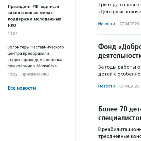
Три года со дня 
Президент РФ подписал
«Центр» исполняе
закон о новых мерах
поддержки молодежных
Новости
·
27.04.2026
НКО
13:04
Фонд «Добро
Волонтеры Наставнического
деятельност
центра преобразили
территорию дома ребенка
при колонии в Можайске
За годы работы 
детей с особенно
10:32
·
Прислано НКО
Новости
·
07.04.2026
Все новости
Более 70 де
специалисто
В реабилитационн
трехдневные конс