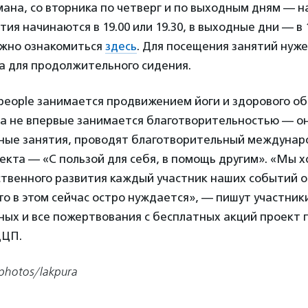
ана, со вторника по четверг и по выходным дням — н
ия начинаются в 19.00 или 19.30, в выходные дни — в 10
жно ознакомиться
здесь
. Для посещения занятий нуже
а для продолжительного сидения.
people занимается продвижением йоги и здорового об
а не впервые занимается благотворительностью — о
ные занятия, проводят благотворительный междунар
оекта — «С пользой для себя, в помощь другим». «Мы 
ственного развития каждый участник наших событий 
то в этом сейчас остро нуждается», — пишут участник
ных и все пожертвования с бесплатных акций проект 
ДЦП.
photos/lakpura