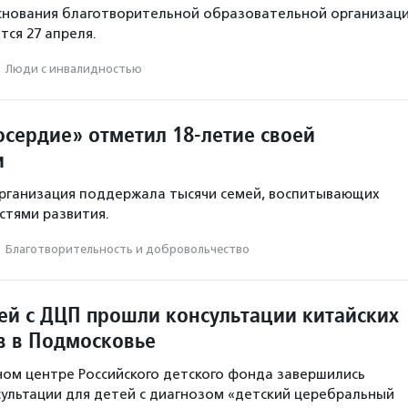
основания благотворительной образовательной организац
тся 27 апреля.
·
Люди с инвалидностью
сердие» отметил 18-летие своей
и
организация поддержала тысячи семей, воспитывающих
стями развития.
·
Благотвори­тель­ность и доброволь­чест­во
тей с ДЦП прошли консультации китайских
в в Подмосковье
ом центре Российского детского фонда завершились
ультации для детей с диагнозом «детский церебральный