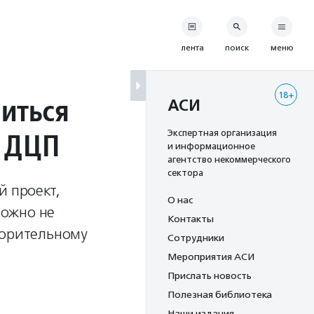
лента
поиск
меню
18+
иться
АСИ
с ДЦП
Экспертная организация
и информационное
агентство некоммерческого
сектора
й проект,
О нас
можно не
Контакты
ворительному
Сотрудники
Мероприятия АСИ
Прислать новость
Полезная библиотека
Наши издания