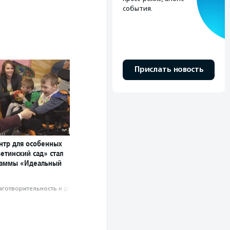
события.
Прислать новость
нтр для особенных
етинский сад» стал
раммы «Идеальный
аготвори­тель­ность и доброволь­чест­во