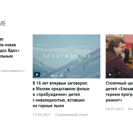
МЕ
ят
ла новая
дох Вдох»
альным
и просвещение
В 16 лет впервые заговорил:
Столичный це
в Москве представили фильм
детей «Елизав
о «пробуждении» детей
героем прог
с инвалидностью, вставших
ремонт»
на горные лыжи
18.07.2017
·
Бл
13.05.2021
·
Социальный спорт