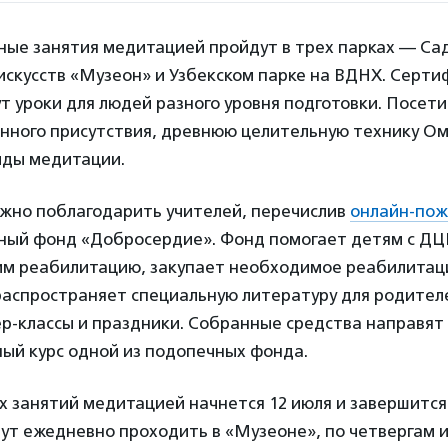
ные занятия медитацией пройдут в трех парках — Са
 искусств «Музеон» и Узбекском парке на ВДНХ. Серт
т уроки для людей разного уровня подготовки. Посет
анного присутствия, древнюю целительную технику Ом
иды медитации.
ожно поблагодарить учителей, перечислив
онлайн-по
ный фонд «Добросердие». Фонд помогает детям с ДЦП 
им реабилитацию, закупает необходимое реабилита
распространяет специальную литературу для родител
р-классы и праздники. Собранные средства направят
ый курс одной из подопечных фонда.
 занятий медитацией начнется 12 июля и завершится
ут ежедневно проходить в «Музеоне», по четвергам 