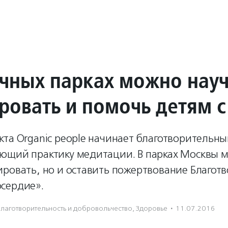
ичных парках можно науч
ровать и помочь детям 
та Organic people начинает благотворительны
ющий практику медитации. В парках Москвы 
ировать, но и оставить пожертвование Благот
сердие».
лаготвори­тель­ность и доброволь­чест­во
,
Здоровье
·
11.07.2016