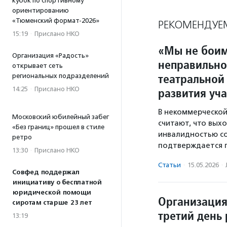
кубок по спортивному
ориентированию
«Тюменский формат-2026»
РЕКОМЕНДУЕ
15:19
·
Прислано НКО
«Мы не боим
Организация «Радость»
неправильно
открывает сеть
театральной
региональных подразделений
14:25
·
Прислано НКО
развития уч
В некоммерческой
Московский юбилейный забег
считают, что вых
«Без границ» прошел в стиле
инвалидностью со
ретро
подтверждается 
13:30
·
Прислано НКО
Статьи
·
15.05.2026
·
Совфед поддержал
инициативу о бесплатной
юридической помощи
Организация
сиротам старше 23 лет
третий день
13:19