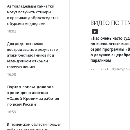
Автовладельцы Камчатки
могут получить стикеры
о правилах добрососедства
ВИДЕО ПО ТЕ
с бурыми медведями
18:02
«Нас очень часто суд
по внешности»: выш
Для родственников
серия программы «В
пострадавших в результате
о девушке с церебр
атаки беспилотников под
параличом
Геленджиком открыли
горячую линию
22.06.2021
·
Культура 
16:58
Портал поиска доноров
крови для животных
«Одной Крови» заработал
по всей России
16:53
В Тюменской области прошел