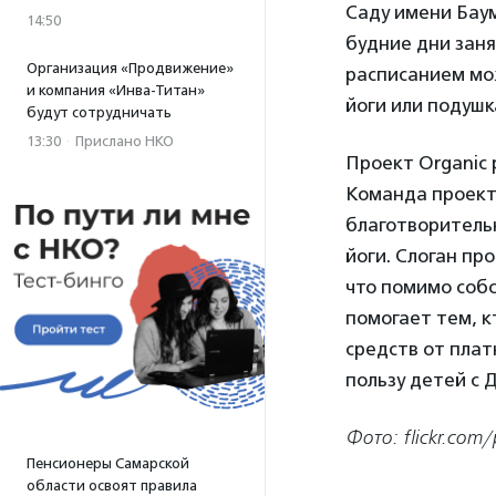
Саду имени Баум
14:50
будние дни занят
Организация «Продвижение»
расписанием мо
и компания «Инва-Титан»
йоги или подушк
будут сотрудничать
13:30
·
Прислано НКО
Проект Organic 
Команда проект
благотворитель
йоги. Слоган пр
что помимо соб
помогает тем, к
средств от плат
пользу детей с 
Фото: flickr.com/
Пенсионеры Самарской
области освоят правила