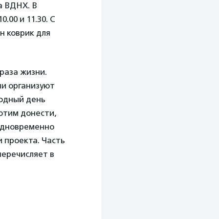
а ВДНХ. В
.00 и 11.30. С
н коврик для
раза жизни.
ни организуют
одный день
хотим донести,
одновременно
и проекта. Часть
перечисляет в