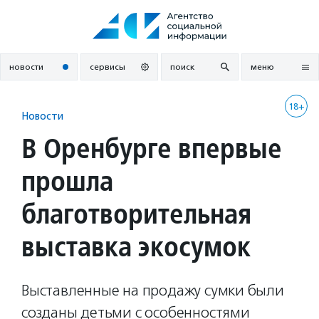
Перейти
к
содержанию
новости
сервисы
поиск
меню
18+
Новости
В Оренбурге впервые
прошла
благотворительная
выставка экосумок
Выставленные на продажу сумки были
созданы детьми с особенностями