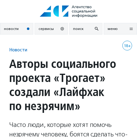
Перейти
к
содержанию
новости
сервисы
поиск
меню
18+
Новости
Авторы социального
проекта «Трогает»
создали «Лайфхак
по незрячим»
Часто люди, которые хотят помочь
незрячему человеку, боятся сделать что-