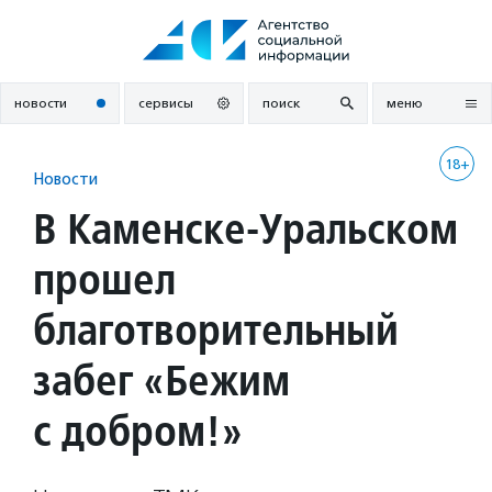
Перейти
к
содержанию
новости
сервисы
поиск
меню
18+
Новости
В Каменске-Уральском
прошел
благотворительный
забег «Бежим
с добром!»