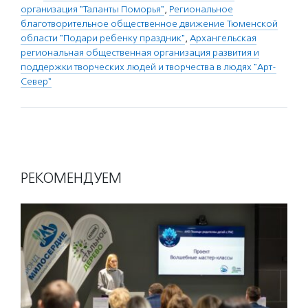
организация "Таланты Поморья"
,
Региональное
благотворительное общественное движение Тюменской
области "Подари ребенку праздник"
,
Архангельская
региональная общественная организация развития и
поддержки творческих людей и творчества в людях "Арт-
Север"
РЕКОМЕНДУЕМ