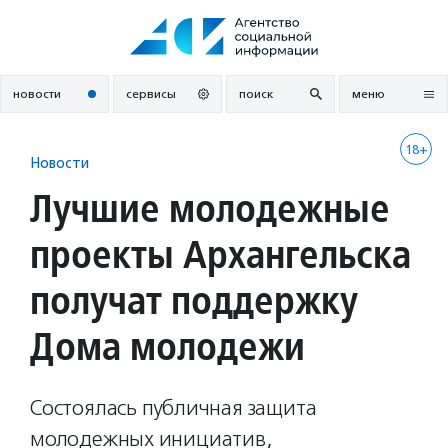
Перейти
к
содержанию
новости
сервисы
поиск
меню
18+
Новости
Лучшие молодежные
проекты Архангельска
получат поддержку
Дома молодежи
Состоялась публичная защита
молодежных инициатив,