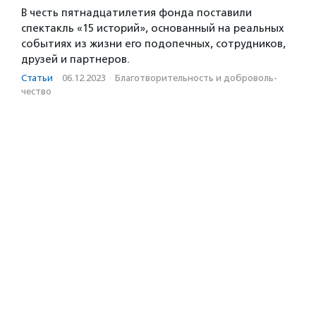
В честь пятнадцатилетия фонда поставили
спектакль «15 историй», основанный на реальных
событиях из жизни его подопечных, сотрудников,
друзей и партнеров.
Статьи
·
06.12.2023
·
Благотвори­тель­ность и доброволь­
чест­во