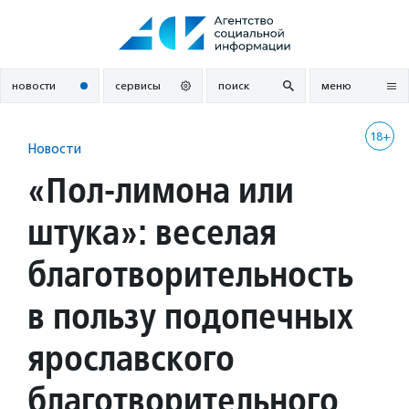
Перейти
к
содержанию
новости
сервисы
поиск
меню
18+
Новости
«Пол-лимона или
штука»: веселая
благотворительность
в пользу подопечных
ярославского
благотворительного