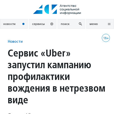
Перейти
к
содержанию
новости
сервисы
поиск
меню
18+
Новости
Сервис «Uber»
запустил кампанию
профилактики
вождения в нетрезвом
виде