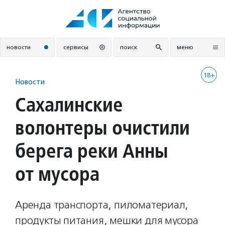
Перейти
к
содержанию
новости
сервисы
поиск
меню
18+
Новости
Сахалинские
волонтеры очистили
берега реки Анны
от мусора
Аренда транспорта, пиломатериал,
продукты питания, мешки для мусора