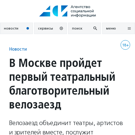
Перейти
к
содержанию
новости
сервисы
поиск
меню
18+
Новости
В Москве пройдет
первый театральный
благотворительный
велозаезд
Велозаезд объединит театры, артистов
и зрителей вместе, послужит