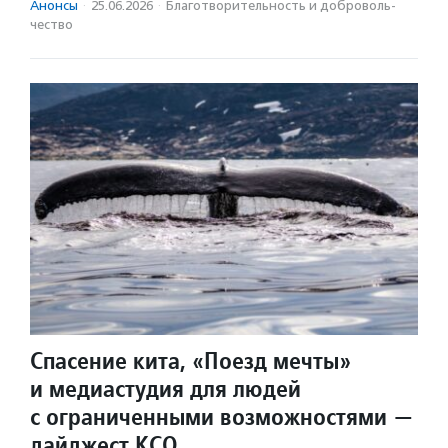
Анонсы
·
25.06.2026
·
Благотвори­тель­ность и доброволь­
чест­во
Спасение кита, «Поезд мечты»
и медиастудия для людей
с ограниченными возможностями —
дайджест КСО