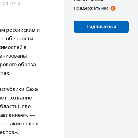
2.09.2016
Поддержать нас
Подписаться
ым российским и
 особенности
симостей в
ганизованы
рового образа
тах.
еспублики Саха
ает создание
бласть), где
равленнее», —
. — Такие села в
ектов».