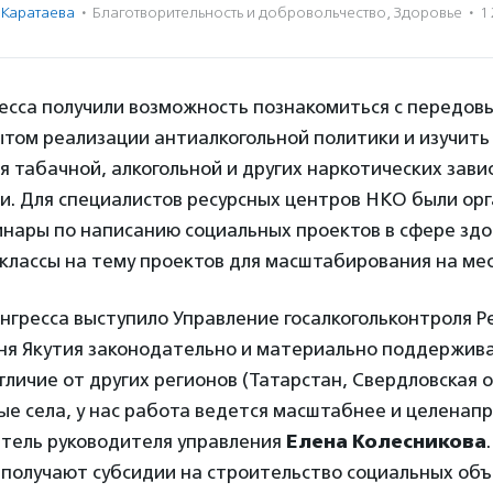
 Каратаева
·
Благотвори­тель­ность и доброволь­чест­во
,
Здоровье
·
1
есса получили возможность познакомиться с передов
том реализации антиалкогольной политики и изучить
 табачной, алкогольной и других наркотических зави
ки. Для специалистов ресурсных центров НКО были ор
нары по написанию социальных проектов в сфере здо
классы на тему проектов для масштабирования на мес
гресса выступило Управление госалкогольконтроля Р
дня Якутия законодательно и материально поддержив
отличие от других регионов (Татарстан, Свердловская о
ые села, у нас работа ведется масштабнее и целенап
итель руководителя управления
Елена Колесникова
получают субсидии на строительство социальных объ