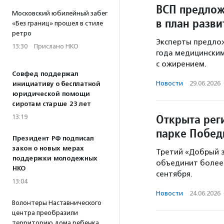
ВСП предлож
Московский юбилейный забег
в план разв
«Без границ» прошел в стиле
ретро
Эксперты предлож
13:30
·
Прислано НКО
года медицински
с ожирением.
Совфед поддержал
Новости
·
29.06.2026
инициативу о бесплатной
юридической помощи
сиротам старше 23 лет
Открыта рег
13:19
парке Побе
Президент РФ подписал
закон о новых мерах
Третий «Добрый 
поддержки молодежных
объединит более 
НКО
сентября.
13:04
Новости
·
24.06.2026
Волонтеры Наставнического
центра преобразили
территорию дома ребенка