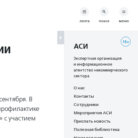
лента
поиск
меню
18+
ии
АСИ
Экспертная организация
и информационное
агентство некоммерческого
сектора
О нас
Контакты
сентября. В
Сотрудники
 профилактике
Мероприятия АСИ
» с участием
Прислать новость
Полезная библиотека
Наши издания