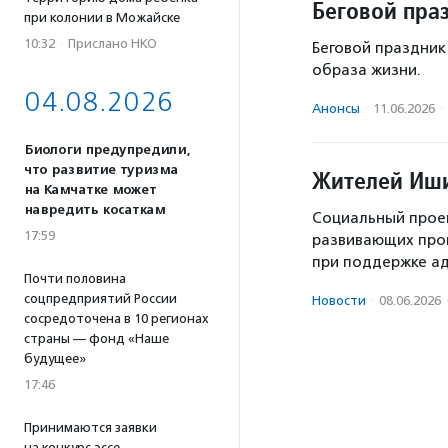
Беговой пра
при колонии в Можайске
10:32
·
Прислано НКО
Беговой праздник
образа жизни.
04.08.2026
Анонсы
·
11.06.2026
·
Биологи предупредили,
что развитие туризма
Жителей Иши
на Камчатке может
навредить косаткам
Социальный прое
17:59
развивающих прог
при поддержке а
Почти половина
соцпредприятий России
Новости
·
08.06.2026
сосредоточена в 10 регионах
страны — фонд «Наше
будущее»
17:46
Принимаются заявки
на конкурс эссе