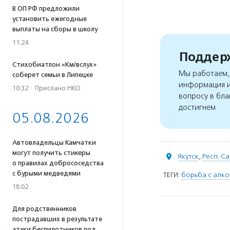
В ОП РФ предложили
установить ежегодные
выплаты на сборы в школу
11:24
Поддерж
Стихобиатлон «Км/вслух»
Мы работаем, 
соберет семьи в Липецке
информация и
10:32
·
Прислано НКО
вопросу в бла
достигнем
05.08.2026
Автовладельцы Камчатки
могут получить стикеры
Якутск
,
Респ. Са
о правилах добрососедства
с бурыми медведями
ТЕГИ:
борьба с алк
18:02
Для родственников
пострадавших в результате
атаки беспилотников под