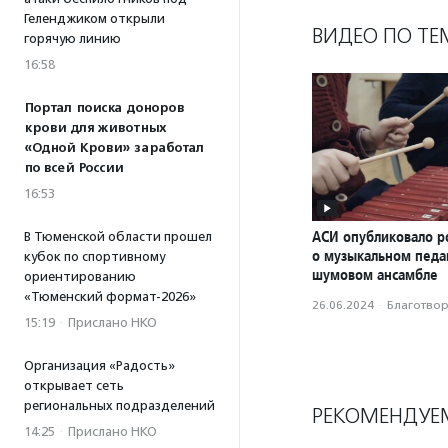
Геленджиком открыли
ВИДЕО ПО ТЕ
горячую линию
16:58
Портал поиска доноров
крови для животных
«Одной Крови» заработал
по всей России
16:53
АСИ опубликовало р
В Тюменской области прошел
о музыкальном педаг
кубок по спортивному
шумовом ансамбле
ориентированию
«Тюменский формат-2026»
26.06.2024
·
Благотвори
15:19
·
Прислано НКО
Организация «Радость»
открывает сеть
региональных подразделений
РЕКОМЕНДУЕ
14:25
·
Прислано НКО