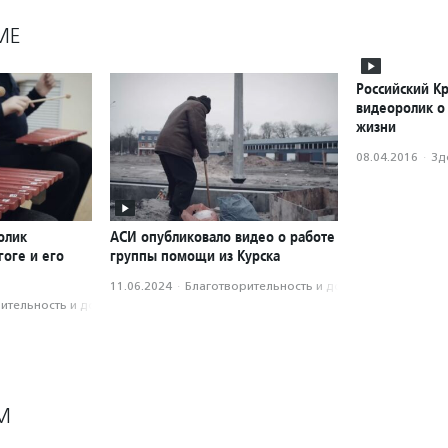
МЕ
Российский Кр
видеоролик о
жизни
08.04.2016
·
Зд
олик
АСИ опубликовало видео о работе
оге и его
группы помощи из Курска
11.06.2024
·
Благотвори­тель­ность и доброволь­чест­во
­тель­ность и доброволь­чест­во
М