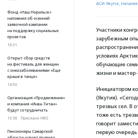
АСИ-Якутск
,
Наталия
Фонд «Наш Норильск»
напомнил об осенней
заявочной кампании
Участники конгр
на поддержку социальных
проектов
зарубежным опы
16:31
распространения
условиях Аркти
Открыт сбор средств
обучающие семи
на фестиваль для женщин
с онкозаболеваниями «Еще
жизни и мастер-
краше в танце»
14:50
Инициатором кон
(Якутия). «Сего
Организация «Продвижение»
и компания «Инва-Титан»
трезвых сел. В 
будут сотрудничать
тоже есть трезв
13:30
·
Прислано НКО
говорит замест
Пенсионеры Самарской
первую очередь 
области освоят правила