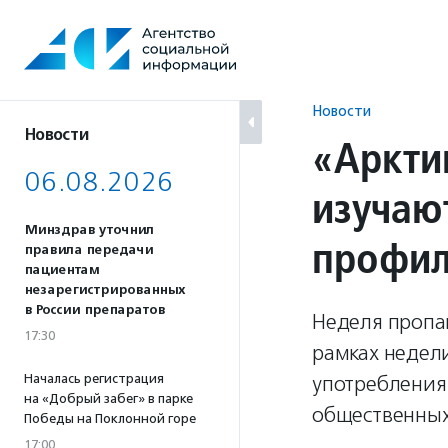
Перейти
к
содержанию
Новости
Новости
«Арктик
06.08.2026
изучаю
Минздрав уточнил
профил
правила передачи
пациентам
незарегистрированных
в России препаратов
Неделя пропаг
17:30
рамках недели
Началась регистрация
употребления 
на «Добрый забег» в парке
общественных
Победы на Поклонной горе
17:00