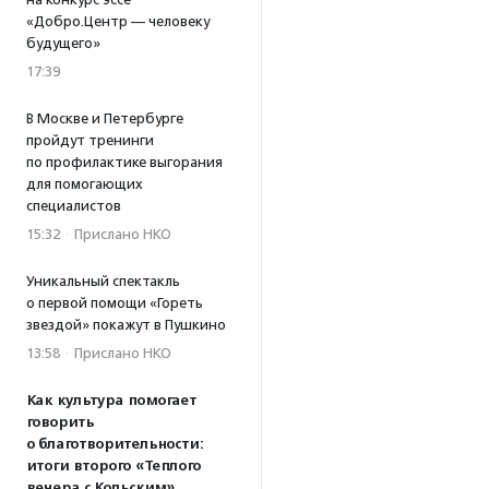
«Добро.Центр — человеку
будущего»
17:39
В Москве и Петербурге
пройдут тренинги
по профилактике выгорания
для помогающих
специалистов
15:32
·
Прислано НКО
Уникальный спектакль
о первой помощи «Гореть
звездой» покажут в Пушкино
13:58
·
Прислано НКО
Как культура помогает
говорить
о благотворительности:
итоги второго «Теплого
вечера с Кольским»