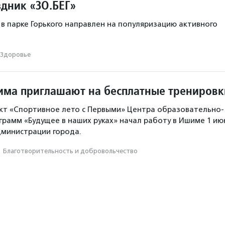
здник «ЗО.БЕГ»
 в парке Горького направлен на популяризацию активного
Здоровье
ма приглашают на бесплатные тренировк
кт «Спортивное лето с Первыми» Центра образовательно-
рамм «Будущее в наших руках» начал работу в Ишиме 1 ию
дминистрации города.
·
Благотвори­тель­ность и доброволь­чест­во