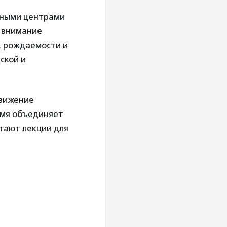
орными центрами
о внимание
, рождаемости и
ской и
движение
ремя объединяет
итают лекции для