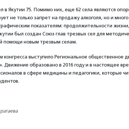
ел в Якутии 75. Помимо них, еще 62 села являются оп
ует не только запрет на продажу алкоголя, но и мног
графическим показателям: продолжительности жизни
 Якутии был создан Союз глав трезвых сел для методиче
й помощи новым трезвым селам.
м конгресса выступило Региональное общественное 
». Движение образовано в 2016 году и в настоящее в
сионалов в сфере медицины и педагогики, которые ч
удентов.
аратаева