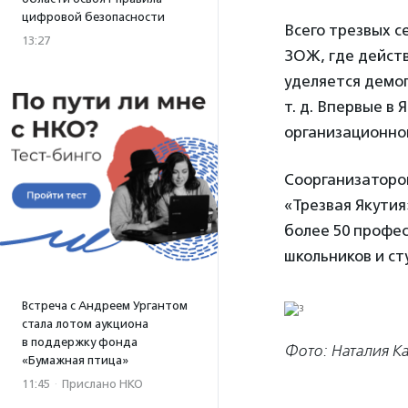
цифровой безопасности
Всего трезвых с
13:27
ЗОЖ, где действ
уделяется демо
т. д. Впервые в
организационно
Соорганизаторо
«Трезвая Якутия
более 50 профес
школьников и ст
Встреча с Андреем Ургантом
стала лотом аукциона
в поддержку фонда
Фото: Наталия К
«Бумажная птица»
11:45
·
Прислано НКО