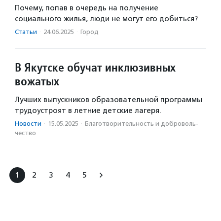
Почему, попав в очередь на получение
социального жилья, люди не могут его добиться?
Статьи
·
24.06.2025
·
Город
В Якутске обучат инклюзивных
вожатых
Лучших выпускников образовательной программы
трудоустроят в летние детские лагеря.
Новости
·
15.05.2025
·
Благотвори­тель­ность и доброволь­
чест­во
1
2
3
4
5