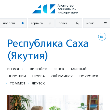
Перейти
к
содержанию
новости
сервисы
поиск
меню
18+
Республика Саха
(Якутия)
·
·
·
·
РЕГИОНЫ
ВИЛЮЙСК
ЛЕНСК
МИРНЫЙ
·
·
·
НЕРЮНГРИ
НЮРБА
ОЛЁКМИНСК
ПОКРОВСК
·
·
ТОММОТ
ЯКУТСК