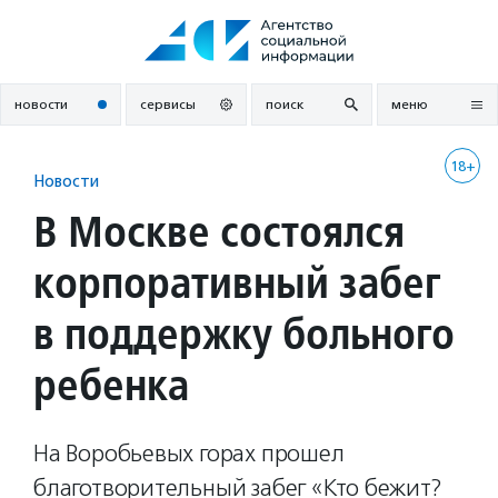
Перейти
к
содержанию
новости
сервисы
поиск
меню
18+
Новости
В Москве состоялся
корпоративный забег
в поддержку больного
ребенка
На Воробьевых горах прошел
благотворительный забег «Кто бежит?