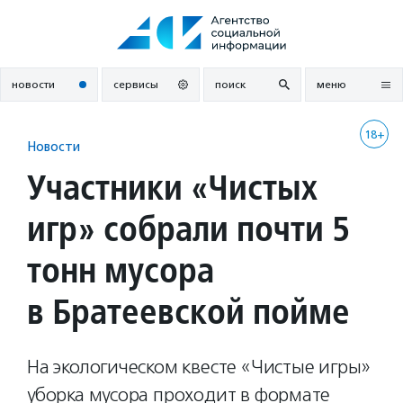
Перейти
к
содержанию
новости
сервисы
поиск
меню
18+
Новости
Участники «Чистых
игр» собрали почти 5
тонн мусора
в Братеевской пойме
На экологическом квесте «Чистые игры»
уборка мусора проходит в формате