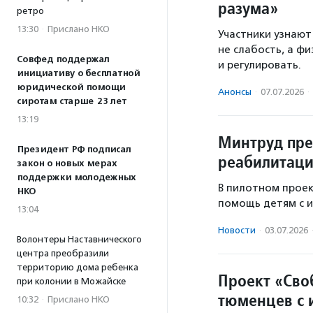
разума»
ретро
13:30
·
Прислано НКО
Участники узнают 
не слабость, а ф
Совфед поддержал
и регулировать.
инициативу о бесплатной
юридической помощи
Анонсы
·
07.07.2026
·
сиротам старше 23 лет
13:19
Минтруд пре
Президент РФ подписал
реабилитаци
закон о новых мерах
поддержки молодежных
В пилотном проек
НКО
помощь детям с 
13:04
Новости
·
03.07.2026
Волонтеры Наставнического
центра преобразили
территорию дома ребенка
Проект «Сво
при колонии в Можайске
тюменцев с 
10:32
·
Прислано НКО