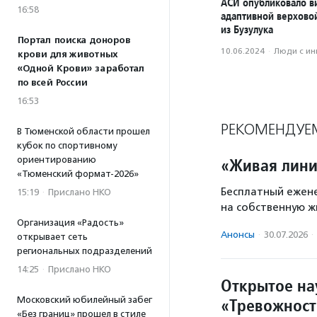
АСИ опубликовало в
16:58
адаптивной верхово
из Бузулука
Портал поиска доноров
10.06.2024
·
Люди с и
крови для животных
«Одной Крови» заработал
по всей России
16:53
РЕКОМЕНДУЕ
В Тюменской области прошел
кубок по спортивному
ориентированию
«Живая лини
«Тюменский формат-2026»
Бесплатный ежене
15:19
·
Прислано НКО
на собственную ж
Организация «Радость»
Анонсы
·
30.07.2026
·
открывает сеть
региональных подразделений
14:25
·
Прислано НКО
Открытое на
Московский юбилейный забег
«Тревожност
«Без границ» прошел в стиле