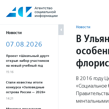
Перейти
к
содержанию
Новости
Новости
В Улья
07.08.2026
особен
Проект «Школьный друг»
флорис
открыл набор участников
на новый учебный год
15:16
В 2016 году 
Стали известны итоги
«Социальное 
конкурса «Заповедные
острова России — 2026»
Правительства
14:21
ментальными л