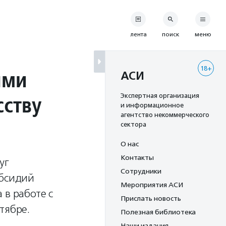
лента
поиск
меню
18+
ыми
АСИ
сству
Экспертная организация
и информационное
агентство некоммерческого
сектора
О нас
Контакты
уг
Сотрудники
убсидий
Мероприятия АСИ
 в работе с
Прислать новость
тябре.
Полезная библиотека
Наши издания