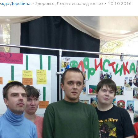
ежда Дерябина
·
Здоровье
,
Люди с инвалидностью
·
10.10.2016