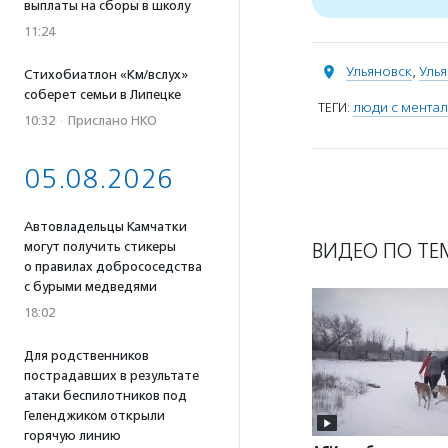
выплаты на сборы в школу
11:24
Ульяновск
,
Улья
Стихобиатлон «Км/вслух»
соберет семьи в Липецке
ТЕГИ:
люди с мента
10:32
·
Прислано НКО
05.08.2026
Автовладельцы Камчатки
ВИДЕО ПО ТЕ
могут получить стикеры
о правилах добрососедства
с бурыми медведями
18:02
Для родственников
пострадавших в результате
атаки беспилотников под
Геленджиком открыли
горячую линию