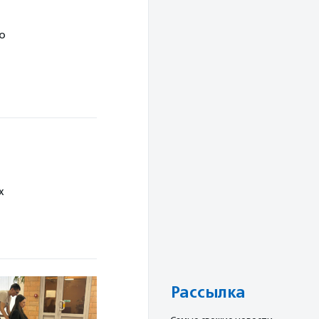
то
х
Рассылка