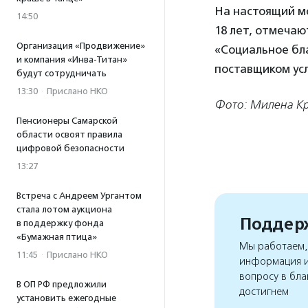
На настоящий м
14:50
18 лет, отмеча
Организация «Продвижение»
«Социальное бл
и компания «Инва-Титан»
поставщиком усл
будут сотрудничать
13:30
·
Прислано НКО
Фото: Милена К
Пенсионеры Самарской
области освоят правила
цифровой безопасности
13:27
Встреча с Андреем Ургантом
стала лотом аукциона
Поддерж
в поддержку фонда
«Бумажная птица»
Мы работаем, 
11:45
·
Прислано НКО
информация и
вопросу в бла
В ОП РФ предложили
достигнем
установить ежегодные