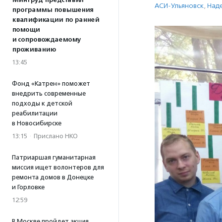
Минтруд представил
АСИ-Ульяновск
,
Над
программы повышения
квалификации по ранней
помощи
и сопровождаемому
проживанию
13:45
Фонд «Катрен» поможет
внедрить современные
подходы к детской
реабилитации
в Новосибирске
13:15
·
Прислано НКО
Патриаршая гуманитарная
миссия ищет волонтеров для
ремонта домов в Донецке
и Горловке
12:59
В Москве пройдет акция