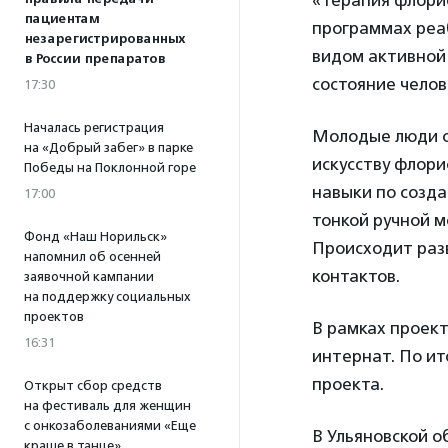
«Терапия флорис
пациентам
программах реаб
незарегистрированных
видом активной 
в России препаратов
состояние челов
17:30
Началась регистрация
Молодые люди с
на «Добрый забег» в парке
искусству флор
Победы на Поклонной горе
навыки по созд
17:00
тонкой ручной 
Фонд «Наш Норильск»
Происходит раз
напомнил об осенней
контактов.
заявочной кампании
на поддержку социальных
проектов
В рамках проект
16:31
интернат. По ит
проекта.
Открыт сбор средств
на фестиваль для женщин
с онкозаболеваниями «Еще
В Ульяновской о
краше в танце»