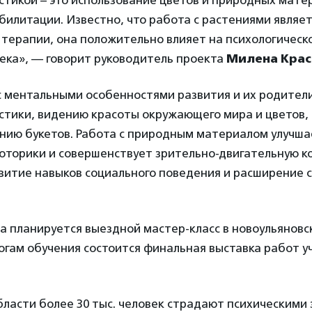
тикой – это использование цветов и природных мате
илитации. Известно, что работа с растениями являе
терапии, она положительно влияет на психологическ
ека», — говорит руководитель проекта
Милена Крас
 ментальными особенностями развития и их родител
истики, видению красоты окружающего мира и цветов,
анию букетов. Работа с природным материалом улучша
моторики и совершенствует зрительно-двигательную 
витие навыков социального поведения и расширение 
а планируется выездной мастер-класс в новоульяновс
огам обучения состоится финальная выставка работ у
бласти более 30 тыс. человек страдают психическими