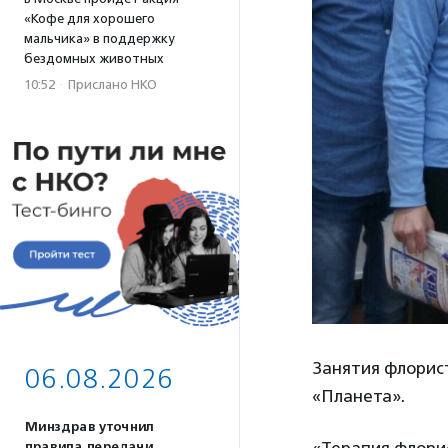
«Кофе для хорошего
мальчика» в поддержку
бездомных животных
10:52
·
Прислано НКО
Занятия флорист
06.08.2026
«Планета».
Минздрав уточнил
правила передачи