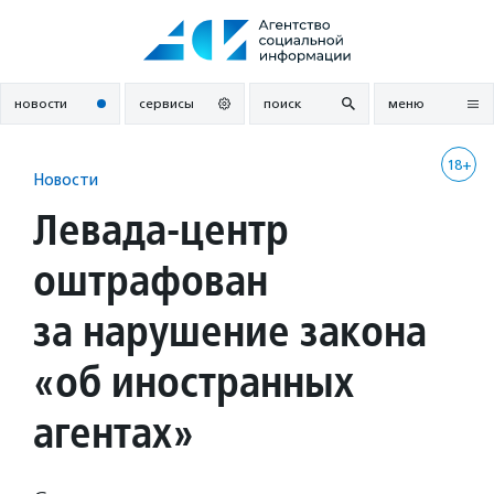
Перейти
к
содержанию
новости
сервисы
поиск
меню
18+
Новости
Левада-центр
оштрафован
за нарушение закона
«об иностранных
агентах»