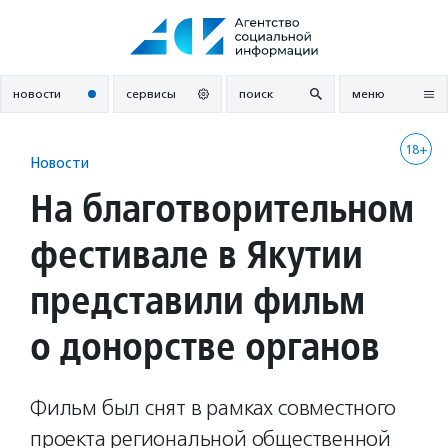
Перейти
к
содержанию
новости
сервисы
поиск
меню
18+
Новости
На благотворительном
фестивале в Якутии
представили фильм
о донорстве органов
Фильм был снят в рамках совместного
проекта региональной общественной