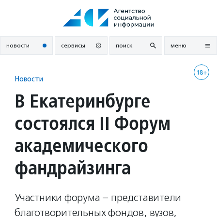
Перейти
к
содержанию
новости
сервисы
поиск
меню
18+
Новости
В Екатеринбурге
состоялся II Форум
академического
фандрайзинга
Участники форума – представители
благотворительных фондов, вузов,