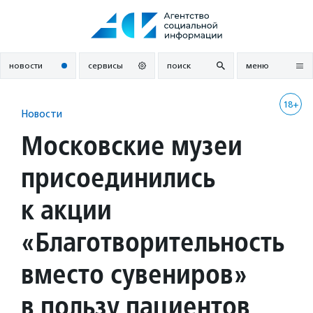
Перейти
к
содержанию
новости
сервисы
поиск
меню
18+
Новости
Московские музеи
присоединились
к акции
«Благотворительность
вместо сувениров»
в пользу пациентов