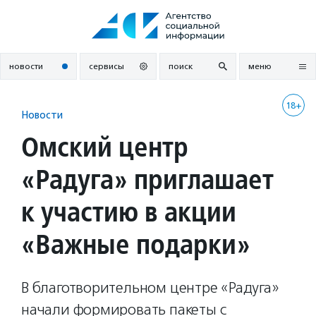
Перейти
к
содержанию
новости
сервисы
поиск
меню
18+
Новости
Омский центр
«Радуга» приглашает
к участию в акции
«Важные подарки»
В благотворительном центре «Радуга»
начали формировать пакеты с