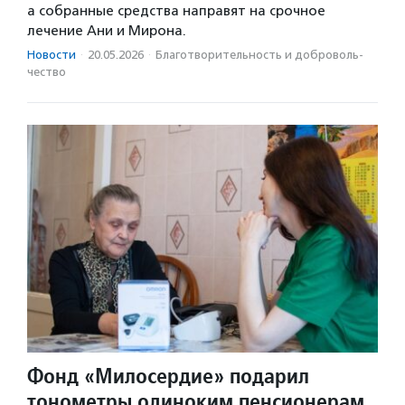
а собранные средства направят на срочное
лечение Ани и Мирона.
Новости
·
20.05.2026
·
Благотвори­тель­ность и доброволь­
чест­во
Фонд «Милосердие» подарил
тонометры одиноким пенсионерам