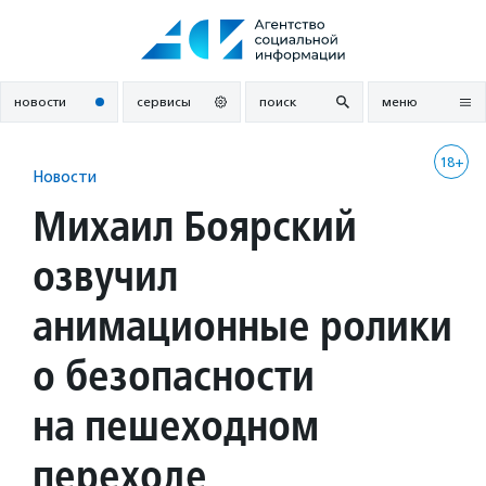
Перейти
к
содержанию
новости
сервисы
поиск
меню
18+
Новости
Михаил Боярский
озвучил
анимационные ролики
о безопасности
на пешеходном
переходе