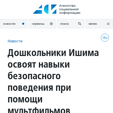
Перейти
к
содержанию
новости
сервисы
поиск
меню
18+
Новости
Дошкольники Ишима
освоят навыки
безопасного
поведения при
помощи
мультфильмов