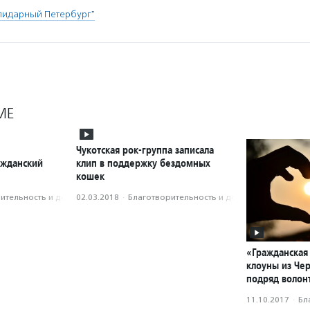
лидарный Петербург"
МЕ
Чукотская рок-группа записала
ажданский
клип в поддержку бездомных
кошек
­тель­ность и доброволь­чест­во
02.03.2018
·
Благотвори­тель­ность и доброволь­чест­во
«Гражданская
клоуны из Че
подряд волон
11.10.2017
·
Бл