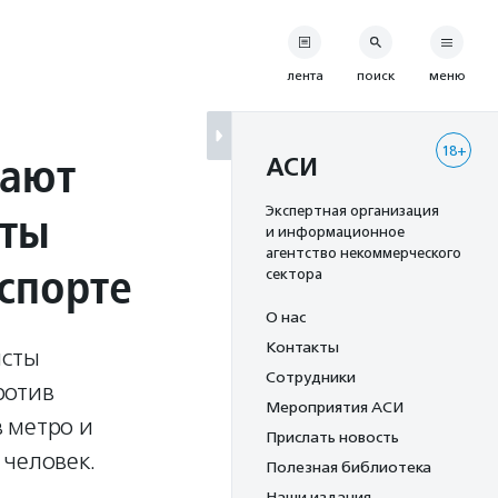
лента
поиск
меню
18+
рают
АСИ
аты
Экспертная организация
и информационное
агентство некоммерческого
спорте
сектора
О нас
Контакты
исты
Сотрудники
ротив
Мероприятия АСИ
 метро и
Прислать новость
 человек.
Полезная библиотека
Наши издания