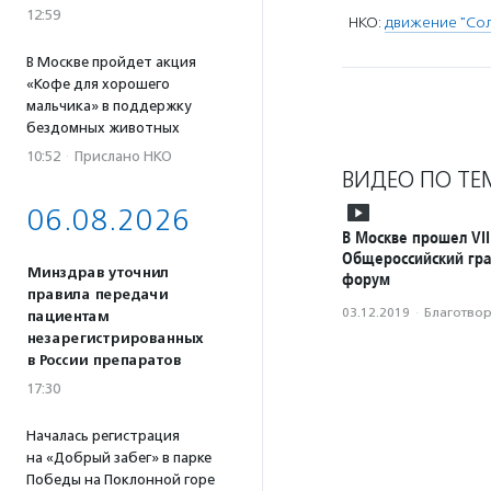
12:59
НКО:
движение "Со
В Москве пройдет акция
«Кофе для хорошего
мальчика» в поддержку
бездомных животных
10:52
·
Прислано НКО
ВИДЕО ПО ТЕ
06.08.2026
В Москве прошел VII
Общероссийский гр
Минздрав уточнил
форум
правила передачи
03.12.2019
·
Благотвори
пациентам
незарегистрированных
в России препаратов
17:30
Началась регистрация
на «Добрый забег» в парке
Победы на Поклонной горе