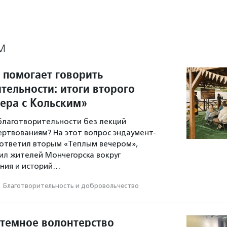
М
 помогает говорить
тельности: итоги второго
чера с Кольским»
 благотворительности без лекций
ертвованиям? На этот вопрос эндаумент-
ответил вторым «Теплым вечером»,
л жителей Мончегорска вокруг
ния и историй…
·
Благотвори­тель­ность и доброволь­чест­во
стемное волонтерство