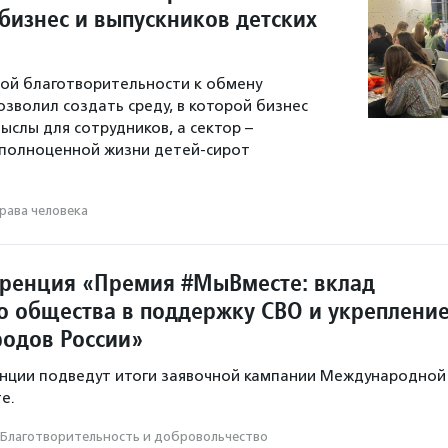
бизнес и выпускников детских
ой благотворительности к обмену
зволил создать среду, в которой бизнес
ыслы для сотрудников, а сектор –
 полноценной жизни детей-сирот
рава человека
ренция «Премия #МыВместе: вклад
о общества в поддержку СВО и укреплени
родов России»
енции подведут итоги заявочной кампании Международной
е.
Благотвори­тель­ность и доброволь­чест­во