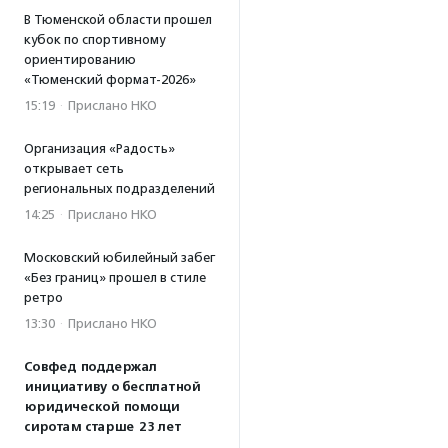
В Тюменской области прошел
кубок по спортивному
ориентированию
«Тюменский формат-2026»
15:19
·
Прислано НКО
Организация «Радость»
открывает сеть
региональных подразделений
14:25
·
Прислано НКО
Московский юбилейный забег
«Без границ» прошел в стиле
ретро
13:30
·
Прислано НКО
Совфед поддержал
инициативу о бесплатной
юридической помощи
сиротам старше 23 лет