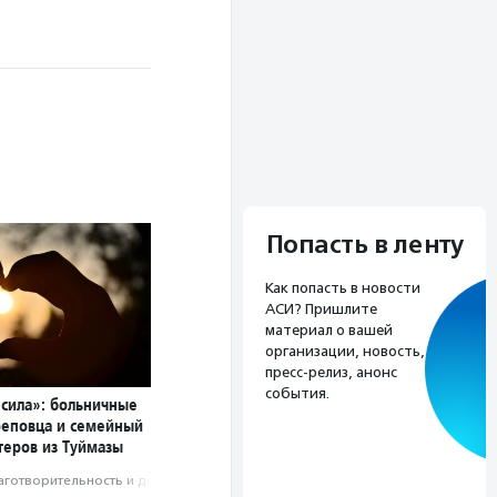
Попасть в ленту
Как попасть в новости
АСИ? Пришлите
материал о вашей
организации, новость,
пресс-релиз, анонс
события.
 сила»: больничные
реповца и семейный
теров из Туймазы
аготвори­тель­ность и доброволь­чест­во