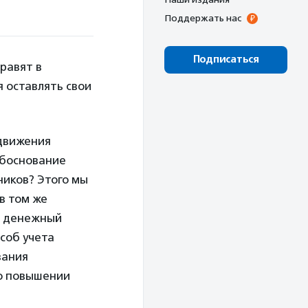
Поддержать нас
Подписаться
равят в
 оставлять свои
 движения
обоснование
ников? Этого мы
в том же
ь денежный
соб учета
вания
 о повышении