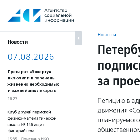
Перейти
к
содержанию
Новости
Новости
Петерб
07.08.2026
подпис
Препарат «Энхерту»
за про
включили в перечень
жизненно необходимых
и важнейших лекарств
16:27
Петицию в ад
движения «Со
Клуб друзей пермской
физико-математической
планируемого
школы № 146 ищет
общественном
фандрайзера
15:35
·
Прислано НКО