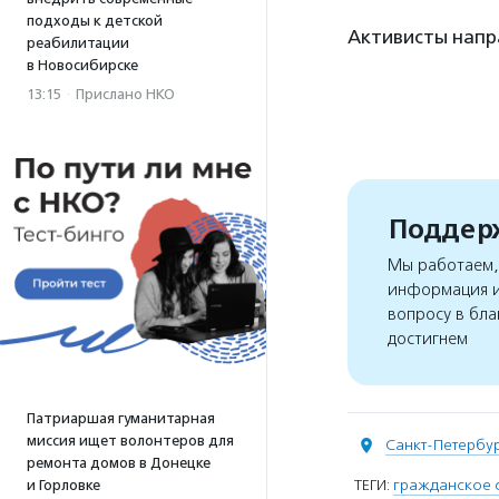
подходы к детской
Активисты напр
реабилитации
в Новосибирске
13:15
·
Прислано НКО
Поддерж
Мы работаем, 
информация и
вопросу в бла
достигнем
Патриаршая гуманитарная
миссия ищет волонтеров для
Санкт-Петербу
ремонта домов в Донецке
ТЕГИ:
гражданское 
и Горловке