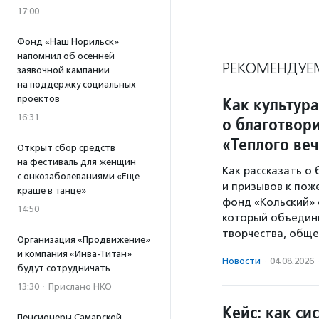
17:00
Фонд «Наш Норильск»
напомнил об осенней
РЕКОМЕНДУЕ
заявочной кампании
на поддержку социальных
проектов
Как культура
16:31
о благотвори
«Теплого ве
Открыт сбор средств
на фестиваль для женщин
Как рассказать о
с онкозаболеваниями «Еще
и призывов к пож
краше в танце»
фонд «Кольский» 
14:50
который объедини
творчества, обще
Организация «Продвижение»
и компания «Инва-Титан»
Новости
·
04.08.2026
будут сотрудничать
13:30
·
Прислано НКО
Кейс: как си
Пенсионеры Самарской