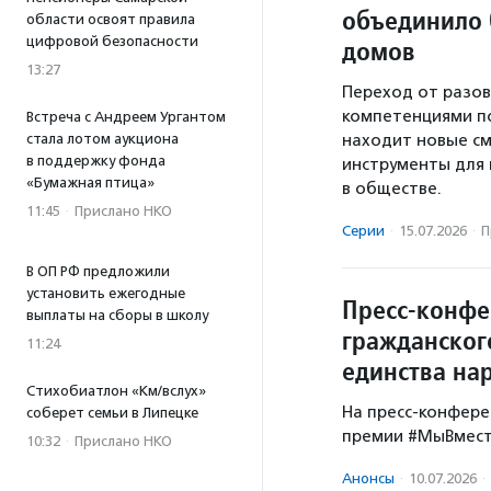
объединило 
области освоят правила
цифровой безопасности
домов
13:27
Переход от разов
компетенциями по
Встреча с Андреем Ургантом
стала лотом аукциона
находит новые см
в поддержку фонда
инструменты для
«Бумажная птица»
в обществе.
11:45
·
Прислано НКО
Серии
·
15.07.2026
·
П
В ОП РФ предложили
установить ежегодные
Пресс-конфе
выплаты на сборы в школу
гражданског
11:24
единства на
Стихобиатлон «Км/вслух»
На пресс-конфер
соберет семьи в Липецке
премии #МыВмест
10:32
·
Прислано НКО
Анонсы
·
10.07.2026
·