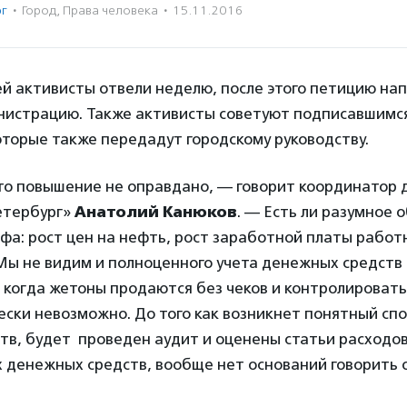
рг
·
Город
,
Права человека
·
15.11.2016
й активисты отвели неделю, после этого петицию нап
нистрацию. Также активисты советуют подписавшимся
торые также передадут городскому руководству.
это повышение не оправдано, — говорит координатор
етербург»
Анатолий Канюков
. — Есть ли разумное 
а: рост цен на нефть, рост заработной платы работ
Мы не видим и полноценного учета денежных средств 
 когда жетоны продаются без чеков и контролироват
ски невозможно. До того как возникнет понятный спо
тв, будет проведен аудит и оценены статьи расходо
 денежных средств, вообще нет оснований говорить