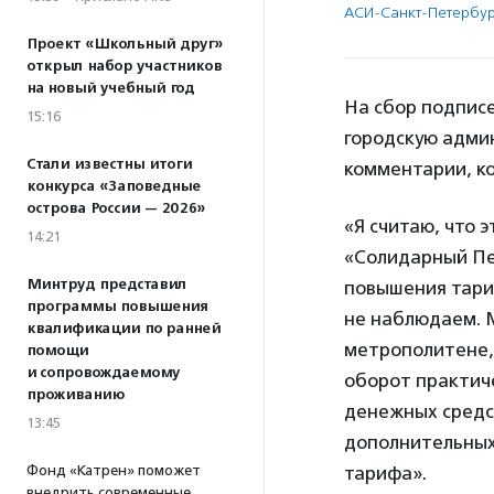
АСИ-Санкт-Петербу
Проект «Школьный друг»
открыл набор участников
на новый учебный год
На сбор подписе
15:16
городскую адми
Стали известны итоги
комментарии, ко
конкурса «Заповедные
острова России — 2026»
«Я считаю, что 
14:21
«Солидарный П
Минтруд представил
повышения тариф
программы повышения
не наблюдаем. 
квалификации по ранней
метрополитене,
помощи
и сопровождаемому
оборот практиче
проживанию
денежных средс
13:45
дополнительных
Фонд «Катрен» поможет
тарифа».
внедрить современные