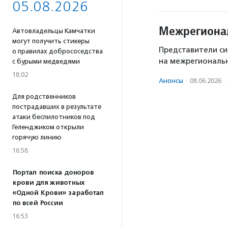
05.08.2026
Межрегионал
Автовладельцы Камчатки
могут получить стикеры
Представители си
о правилах добрососедства
на межрегиональн
с бурыми медведями
18:02
Анонсы
·
08.06.2026
·
Для родственников
пострадавших в результате
атаки беспилотников под
Геленджиком открыли
горячую линию
16:58
Портал поиска доноров
крови для животных
«Одной Крови» заработал
по всей России
16:53