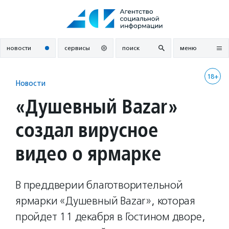
Перейти
к
содержанию
новости
сервисы
поиск
меню
18+
Новости
«Душевный Bazar»
создал вирусное
видео о ярмарке
В преддверии благотворительной
ярмарки «Душевный Bazar», которая
пройдет 11 декабря в Гостином дворе,