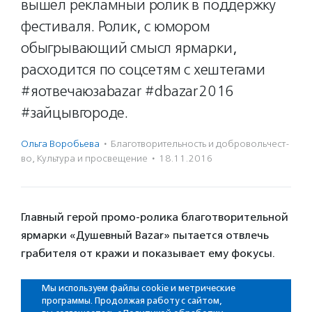
вышел рекламный ролик в поддержку
фестиваля. Ролик, с юмором
обыгрывающий смысл ярмарки,
расходится по соцсетям с хештегами
#яотвечаюзаbazar #dbazar2016
#зайцывгороде.
Ольга Воробьева
·
Благотвори­тель­ность и доброволь­чест­
во
,
Культура и просвещение
·
18.11.2016
Главный герой промо-ролика благотворительной
ярмарки «Душевный Bazar» пытается отвлечь
грабителя от кражи и показывает ему фокусы.