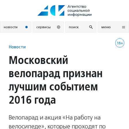
Перейти
к
содержанию
новости
сервисы
поиск
меню
18+
Новости
Московский
велопарад признан
лучшим событием
2016 года
Велопарад и акция «На работу на
велосипеде», которые проходят по