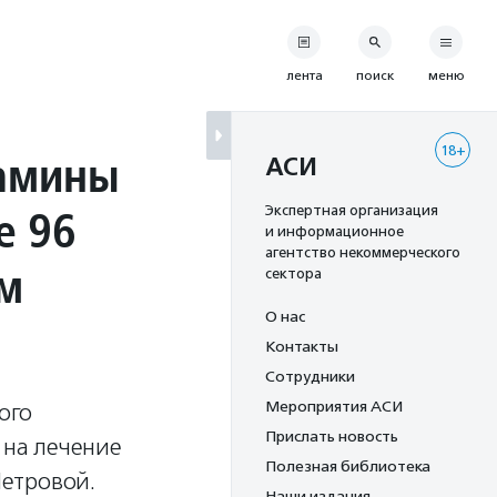
лента
поиск
меню
18+
Мамины
АСИ
е 96
Экспертная организация
и информационное
агентство некоммерческого
ым
сектора
О нас
Контакты
Сотрудники
Мероприятия АСИ
ого
Прислать новость
 на лечение
Полезная библиотека
етровой.
Наши издания