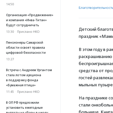
14:50
Благотвори­тель­ност
Организация «Продвижение»
и компания «Инва-Титан»
будут сотрудничать
Детский благот
13:30
·
Прислано НКО
праздник «Мами
Пенсионеры Самарской
области освоят правила
В этом году в р
цифровой безопасности
раскрашиванию с
13:27
беспроигрышная
Встреча с Андреем Ургантом
средства от пр
стала лотом аукциона
гостей развлека
в поддержку фонда
мыльных пузырей
«Бумажная птица»
11:45
·
Прислано НКО
На празднике со
В ОП РФ предложили
стали онкоболь
установить ежегодные
больнице. Книга
выплаты на сборы в школу