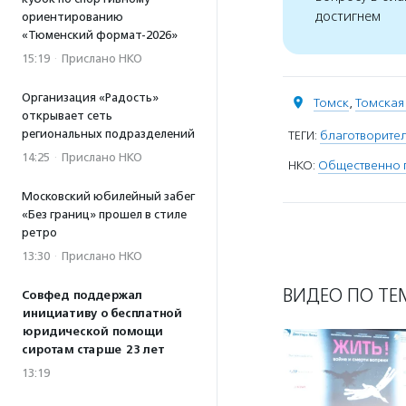
достигнем
ориентированию
«Тюменский формат-2026»
15:19
·
Прислано НКО
Организация «Радость»
Томск
,
Томская
открывает сеть
региональных подразделений
ТЕГИ:
благотворите
14:25
·
Прислано НКО
НКО:
Общественно 
Московский юбилейный забег
«Без границ» прошел в стиле
ретро
13:30
·
Прислано НКО
ВИДЕО ПО ТЕ
Совфед поддержал
инициативу о бесплатной
юридической помощи
сиротам старше 23 лет
13:19