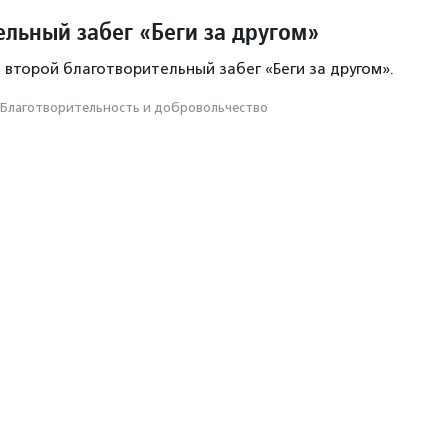
ельный забег «Беги за другом»
 второй благотворительный забег «Беги за другом».
Благотвори­тель­ность и доброволь­чест­во