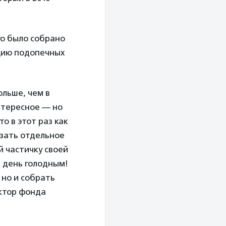
го было собрано
ацию подопечных
ольше, чем в
интересное — но
о в этот раз как
азать отдельное
й частичку своей
т день голодным!
 но и собрать
ктор фонда