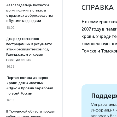
Автовладельцы Камчатки
СПРАВКА
могут получить стикеры
о правилах добрососедства
с бурыми медведями
Некоммерческий
18:02
2007 году в пам
крови. Учредите
Для родственников
комплексную по
пострадавших в результате
атаки беспилотников под
Томске и Томско
Геленджиком открыли
горячую линию
16:58
Портал поиска доноров
крови для животных
«Одной Крови» заработал
по всей России
Поддерж
16:53
Мы работаем, 
информация и
В Тюменской области прошел
вопросу в бла
кубок по спортивному