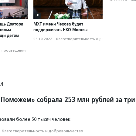
ощь Доктора
МХТ имени Чехова будет
фильм
поддерживать НКО Москвы
ощи детям
03.10.2022
·
Благотвори­тель­ность и доброволь­чест­во
и просвещение
М
Поможем» собрала 253 млн рублей за три
овали более 50 тысяч человек.
·
Благотвори­тель­ность и доброволь­чест­во