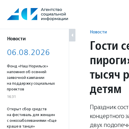
Перейти
к
содержанию
Новости
Новости
Гости 
06.08.2026
пироги
Фонд «Наш Норильск»
тысяч 
напомнил об осенней
заявочной кампании
детям
на поддержку социальных
проектов
16:31
Праздник сост
Открыт сбор средств
концертного з
на фестиваль для женщин
с онкозаболеваниями «Еще
двух подопеч
краше в танце»