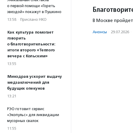
о первой помощи «Гореть
Благотворит
звездой» покажут в Пушкино
13:58
·
Прислано НКО
В Москве пройдет
Анонсы
·
29.07.2026
·
Как культура помогает
говорить
о благотворительности:
итоги второго «Теплого
вечера с Кольским»
13:55
Минздрав ускорит выдачу
медзаключений для
будущих опекунов
13:21
РЭО готовит сервис
«Экопульс» для ликвидации
мусорных свалок
11:55