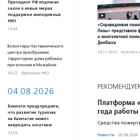
Президент РФ подписал
закон о новых мерах
поддержки молодежных
НКО
«Справедливая пом
13:04
Лизы» представила 
о многолетней пом
Донбасса
Волонтеры Наставнического
24.11.2022
·
Культура 
центра преобразили
территорию дома ребенка
при колонии в Можайске
10:32
·
Прислано НКО
РЕКОМЕНДУЕ
04.08.2026
Платформа «
Биологи предупредили,
года работы
что развитие туризма
на Камчатке может
Средства пожертв
навредить косаткам
17:59
Новости
·
03.08.2026