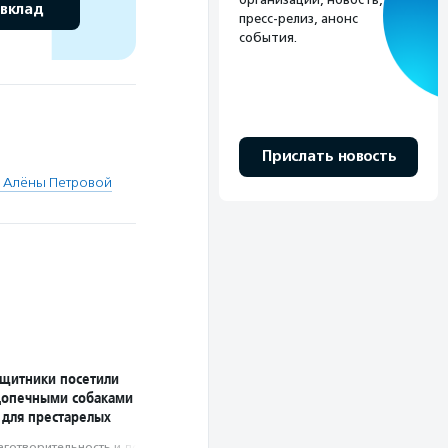
 вклад
пресс-релиз, анонс
события.
Прислать новость
 Алёны Петровой
ащитники посетили
допечными собаками
 для престарелых
аготвори­тель­ность и доброволь­чест­во