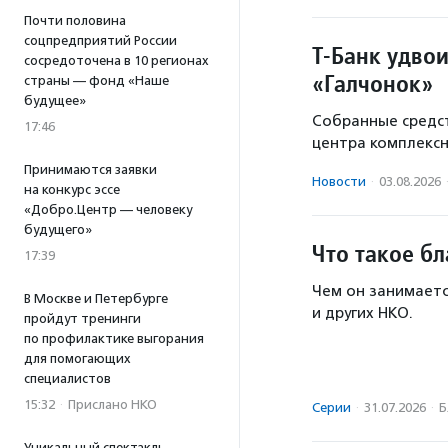
Почти половина
соцпредприятий России
Т-Банк удво
сосредоточена в 10 регионах
«Галчонок»
страны — фонд «Наше
будущее»
Собранные средст
17:46
центра комплекс
Принимаются заявки
Новости
·
03.08.2026
на конкурс эссе
«Добро.Центр — человеку
будущего»
Что такое б
17:39
Чем он занимаетс
В Москве и Петербурге
и других НКО.
пройдут тренинги
по профилактике выгорания
для помогающих
специалистов
15:32
·
Прислано НКО
Серии
·
31.07.2026
·
Б
Уникальный спектакль