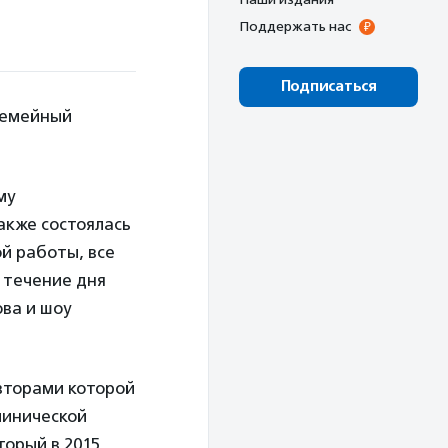
Поддержать нас
Подписаться
семейный
му
акже состоялась
й работы, все
 течение дня
ва и шоу
авторами которой
линической
торый в 2015