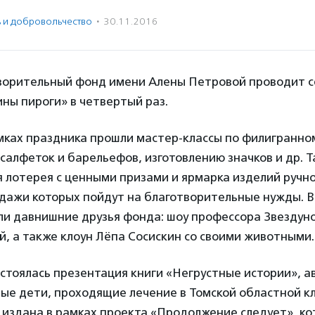
ь и доброволь­чест­во
·
30.11.2016
ворительный фонд имени Алены Петровой проводит 
ны пироги» в четвертый раз.
амках праздника прошли мастер-классы по филигранно
алфеток и барельефов, изготовлению значков и др. Т
 лотерея с ценными призами и ярмарка изделий ручно
одажи которых пойдут на благотворительные нужды. В
ли давнишние друзья фонда: шоу профессора Звездуно
, а также клоун Лёпа Сосискин со своими животными.
стоялась презентация книги «Негрустные истории», 
ные дети, проходящие лечение в Томской областной к
 издана в рамках проекта «Продолжение следует», ко