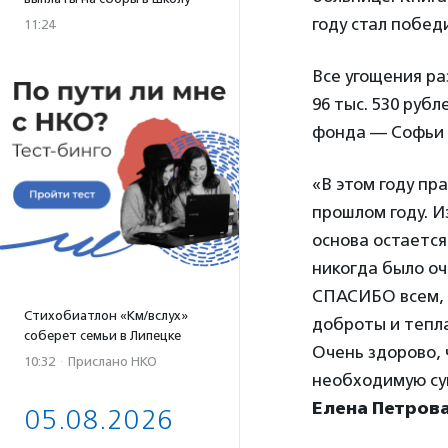
году стал побед
11:24
Все угощения ра
96 тыс. 530 руб
фонда — Софьи 
«В этом году пр
прошлом году. И
основа остается
никогда было оч
СПАСИБО всем, к
Стихобиатлон «Км/вслух»
доброты и тепла
соберет семьи в Липецке
Очень здорово, 
10:32
·
Прислано НКО
необходимую су
Елена Петров
05.08.2026