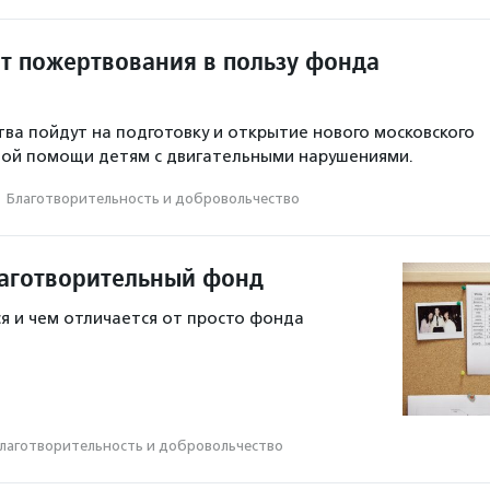
ит пожертвования в пользу фонда
ва пойдут на подготовку и открытие нового московского
ной помощи детям с двигательными нарушениями.
·
Благотвори­тель­ность и доброволь­чест­во
лаготворительный фонд
я и чем отличается от просто фонда
лаготвори­тель­ность и доброволь­чест­во