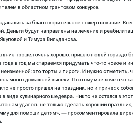
ителем в областном грантовом конкурсе.
здавались за благотворительное пожертвование. Все
лей. Деньги будут направлены на лечение и реабилит
Якуповой и Тимура Вильданова.
аздник прошел очень хорошо: пришло людей гораздо б
з года в год мы стараемся придумать что-то новое и 
 неизменной: это торты и пироги. И нужно отметить, чт
ень много домашней выпеки. Поэтому мне хочется ск
то не просто пришел на праздник, но и принес с собо
 в виде кулинарного шедевра. Никто не остался в это
что нам удалось не только сделать хороший праздник,
мму для помощи детям», — прокомментировала дире
а
.