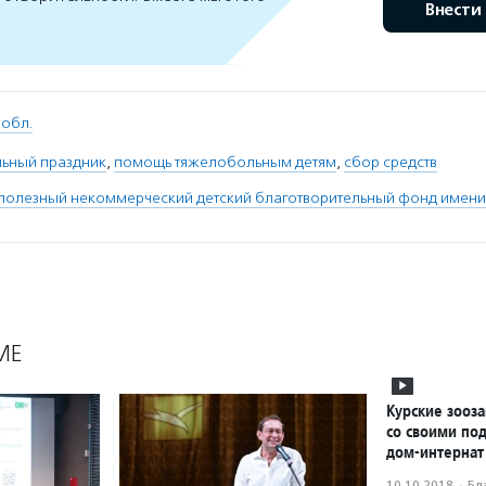
Внести
 обл.
льный праздник
,
помощь тяжелобольным детям
,
сбор средств
полезный некоммерческий детский благотворительный фонд имени
МЕ
Курские зооз
со своими по
дом-интернат
10.10.2018
·
Бл