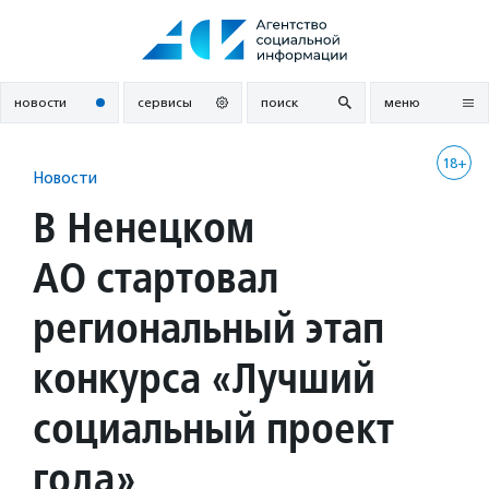
Перейти
к
содержанию
новости
сервисы
поиск
меню
18+
Новости
В Ненецком
АО стартовал
региональный этап
конкурса «Лучший
социальный проект
года»