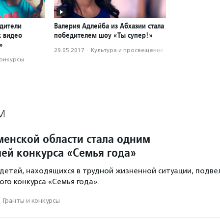
едители
Валерия Адлейба из Абхазии стала
х видео
победителем шоу «Ты супер!»
»
29.05.2017
·
Культура и просвещение
конкурсы
М
менской области стала одним
лей конкурса «Семья года»
етей, находящихся в трудной жизненной ситуации, подве
ого конкурса «Семья года».
·
Гранты и конкурсы