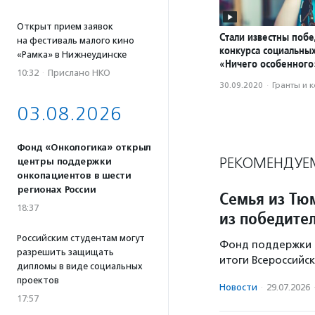
Открыт прием заявок
Стали известны поб
на фестиваль малого кино
конкурса социальны
«Рамка» в Нижнеудинске
«Ничего особенного
10:32
·
Прислано НКО
30.09.2020
·
Гранты и 
03.08.2026
Фонд «Онкологика» открыл
РЕКОМЕНДУЕ
центры поддержки
онкопациентов в шести
регионах России
Семья из Тю
18:37
из победите
Российским студентам могут
Фонд поддержки д
разрешить защищать
итоги Всероссийск
дипломы в виде социальных
проектов
Новости
·
29.07.2026
17:57