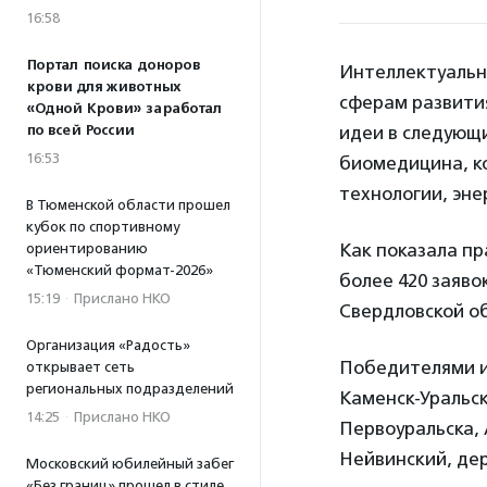
16:58
Портал поиска доноров
Интеллектуальн
крови для животных
сферам развития
«Одной Крови» заработал
по всей России
идеи в следующи
16:53
биомедицина, к
технологии, эне
В Тюменской области прошел
кубок по спортивному
Как показала пр
ориентированию
«Тюменский формат-2026»
более 420 заяво
15:19
·
Прислано НКО
Свердловской об
Организация «Радость»
Победителями и 
открывает сеть
региональных подразделений
Каменск-Уральск
14:25
·
Прислано НКО
Первоуральска, 
Нейвинский, дер
Московский юбилейный забег
«Без границ» прошел в стиле