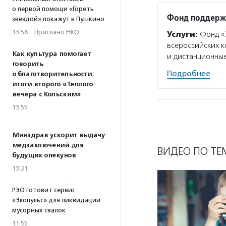
о первой помощи «Гореть
Фонд поддержк
звездой» покажут в Пушкино
13:58
·
Прислано НКО
Услуги:
Фонд «З
всероссийских к
Как культура помогает
и дистанционные
говорить
Подробнее
о благотворительности:
итоги второго «Теплого
вечера с Кольским»
13:55
Минздрав ускорит выдачу
медзаключений для
ВИДЕО ПО ТЕ
будущих опекунов
13:21
РЭО готовит сервис
«Экопульс» для ликвидации
мусорных свалок
11:55