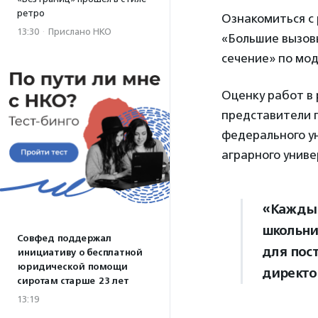
ретро
Ознакомиться с
13:30
·
Прислано НКО
«Большие вызов
сечение» по мод
Оценку работ в
представители 
федерального ун
аграрного униве
«Каждый
школьни
Совфед поддержал
для пос
инициативу о бесплатной
юридической помощи
директо
сиротам старше 23 лет
13:19