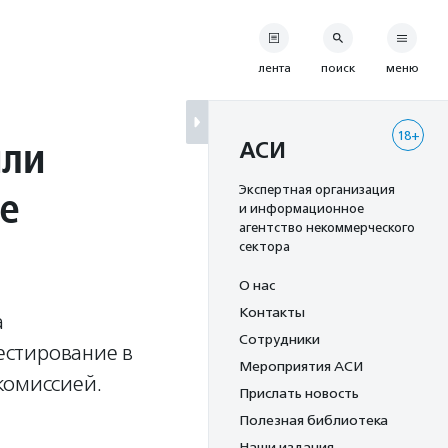
лента
поиск
меню
18+
или
АСИ
е
Экспертная организация
и информационное
агентство некоммерческого
сектора
О нас
Контакты
а
Сотрудники
тестирование в
Мероприятия АСИ
комиссией.
Прислать новость
Полезная библиотека
Наши издания