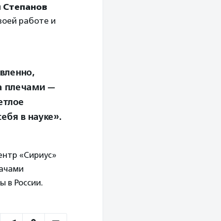
 Степанов
воей работе и
вленно,
а плечами —
етлое
ебя в науке».
ентр «Сириус»
дачами
 в России.