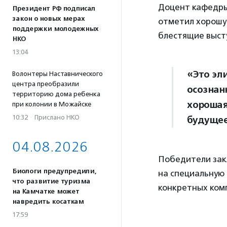
Доцент кафедры
Президент РФ подписал
закон о новых мерах
отметил хорошую
поддержки молодежных
блестящие выст
НКО
13:04
«Это эл
Волонтеры Наставнического
центра преобразили
осознан
территорию дома ребенка
хорошая
при колонии в Можайске
10:32
·
Прислано НКО
будущее
04.08.2026
Победители зак
Биологи предупредили,
на специальную 
что развитие туризма
конкретных комп
на Камчатке может
навредить косаткам
17:59