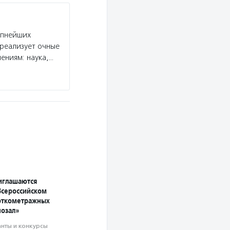
упнейших
 реализует очные
ениям: наука,…
иглашаются
Всероссийском
откометражных
озал»
анты и конкурсы