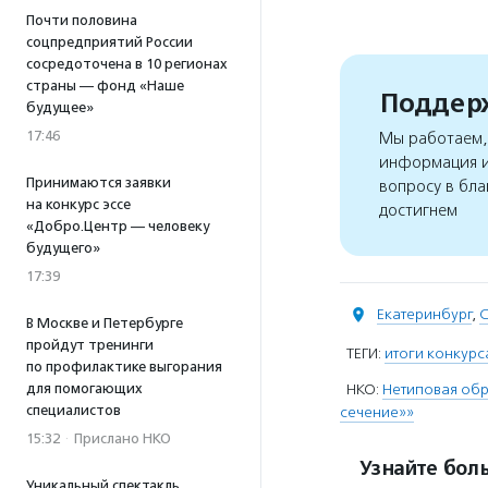
Почти половина
соцпредприятий России
сосредоточена в 10 регионах
страны — фонд «Наше
Поддерж
будущее»
17:46
Мы работаем, 
информация и
Принимаются заявки
вопросу в бла
на конкурс эссе
достигнем
«Добро.Центр — человеку
будущего»
17:39
Екатеринбург
,
С
В Москве и Петербурге
пройдут тренинги
ТЕГИ:
итоги конкурс
по профилактике выгорания
для помогающих
НКО:
Нетиповая обр
специалистов
сечение»»
15:32
·
Прислано НКО
Узнайте боль
Уникальный спектакль