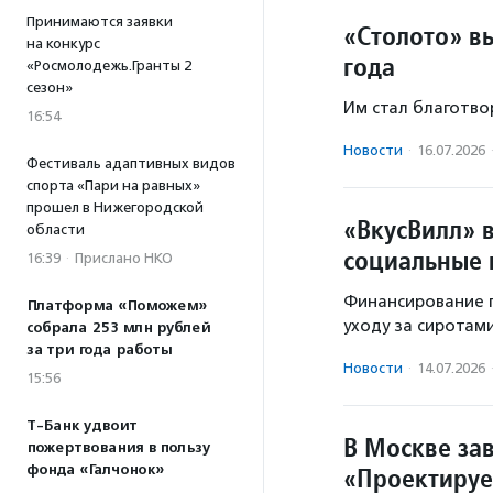
Принимаются заявки
«Столото» в
на конкурс
года
«Росмолодежь.Гранты 2
сезон»
Им стал благотво
16:54
Новости
·
16.07.2026
Фестиваль адаптивных видов
спорта «Пари на равных»
прошел в Нижегородской
«ВкусВилл» 
области
социальные 
16:39
·
Прислано НКО
Финансирование п
Платформа «Поможем»
уходу за сиротам
собрала 253 млн рублей
за три года работы
Новости
·
14.07.2026
15:56
Т-Банк удвоит
В Москве за
пожертвования в пользу
фонда «Галчонок»
«Проектиру