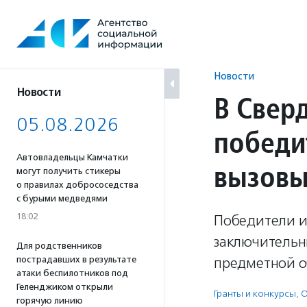
Перейти
к
содержанию
Новости
Новости
В Свер
05.08.2026
победи
Автовладельцы Камчатки
вызов
могут получить стикеры
о правилах добрососедства
с бурыми медведями
18:02
Победители и
заключительны
Для родственников
пострадавших в результате
предметной о
атаки беспилотников под
Геленджиком открыли
Гранты и конкурсы
,
О
горячую линию