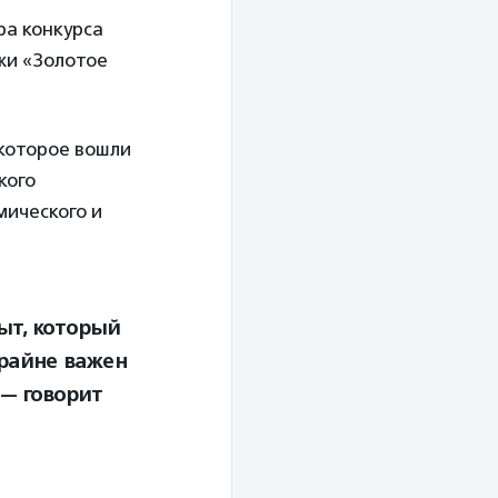
ра конкурса
жи «Золотое
которое вошли
кого
мического и
ыт, который
крайне важен
 — говорит