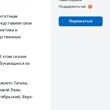
Поддержать нас
ритетным
Подписаться
редставили свои
енетика и
одственные
В этом сезоне
обучающихся из
жнего Тагила,
овой Ляли,
тябрьский, Верх-