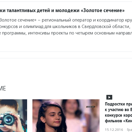
и талантливых детей и молодежи «Золотое сечение»
олотое сечение» – региональный оператор и координатор кр
онкурсов и олимпиад для школьников в Свердловской области,
 программы, интенсивы проекты по четырем основным направл
МЕ
Подростки пр
к участию во 
конкурсе кор
фильмов «Кин
15.12.2016
·
Гр