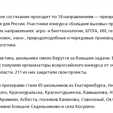
ое состязание проходит по 14 направлениям — прио
 для России. Участники конкурса «Большие вызовы» п
х направлениях: агро- и биотехнологии, БПЛА, ИИ, г
осмос, нано-, природоподобные и передовые произв
ргетика.
актика, школьники смело берутся за большие задачи. 
к получили организаторы всероссийского конкурса от 
ласти. 211 из них защитили свои проекты.
призерами стали 65 школьников из Екатеринбурга, Ни
ого, Красноуральска, Краснотурьинска, Камышлова, Н
Арамили, Асбеста, поселков Калиново, Совхозный, Ок
евни Большое Седельниково и села Косулино.