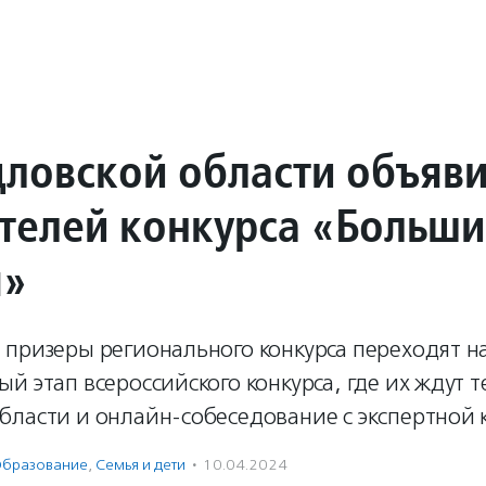
дловской области объяв
телей конкурса «Больши
ы»
 призеры регионального конкурса переходят н
й этап всероссийского конкурса, где их ждут 
бласти и онлайн-собеседование с экспертной 
бразование
,
Семья и дети
·
10.04.2024