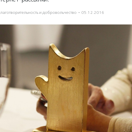
лаготвори­тель­ность и доброволь­чест­во
·
05.12.2016