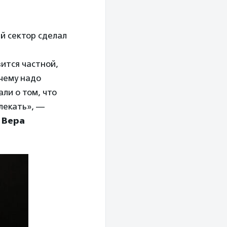
й сектор сделал
ится частной,
 чему надо
ли о том, что
влекать», —
»
Вера