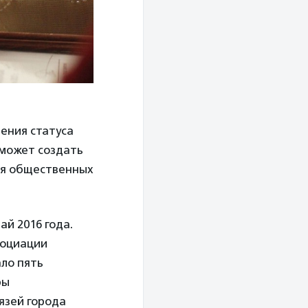
ения статуса
оможет создать
ия общественных
ай 2016 года.
социации
ло пять
ры
язей города