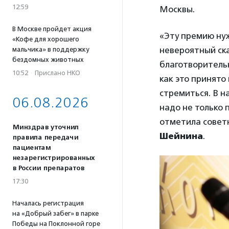
12:59
Москвы.
В Москве пройдет акция
«Эту премию нуж
«Кофе для хорошего
невероятный ска
мальчика» в поддержку
бездомных животных
благотворительн
10:52
·
Прислано НКО
как это принято
стремиться. В н
06.08.2026
надо не только 
отметила совет
Минздрав уточнил
Шейнина
.
правила передачи
пациентам
незарегистрированных
в России препаратов
17:30
Началась регистрация
на «Добрый забег» в парке
Победы на Поклонной горе