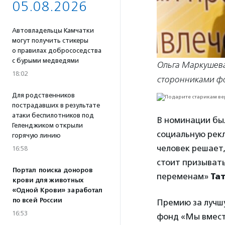
05.08.2026
Автовладельцы Камчатки
могут получить стикеры
о правилах добрососедства
с бурыми медведями
Ольга Маркушева
18:02
сторонниками фо
Для родственников
пострадавших в результате
атаки беспилотников под
В номинации был
Геленджиком открыли
социальную рекл
горячую линию
человек решает,
16:58
стоит призыват
Портал поиска доноров
переменам»
Та
крови для животных
«Одной Крови» заработал
по всей России
Премию за лучш
16:53
фонд «Мы вмест