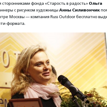
 сторонниками фонда «Старость в радость»
Ольга
Баннеры с рисунком художницы
Анны Силивончик
поя
нтре Москвы — компания Russ Outdoor бесплатно выд
ити-формата.