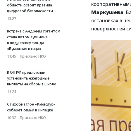
корпоративными
области освоят правила
цифровой безопасности
Маркушева
. 
13:27
остановках в це
поверхностей с
Встреча с Андреем Ургантом
стала лотом аукциона
в поддержку фонда
«Бумажная птица»
11:45
·
Прислано НКО
В ОП РФ предложили
установить ежегодные
выплаты на сборы в школу
11:24
Стихобиатлон «Км/вслух»
соберет семьи в Липецке
10:32
·
Прислано НКО