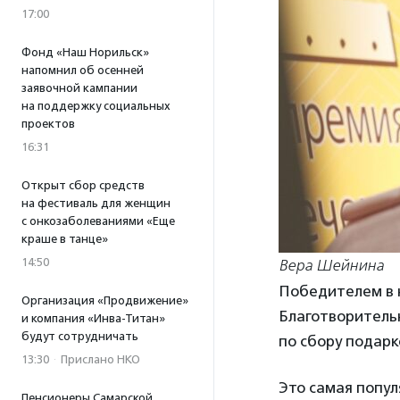
17:00
Фонд «Наш Норильск»
напомнил об осенней
заявочной кампании
на поддержку социальных
проектов
16:31
Открыт сбор средств
на фестиваль для женщин
с онкозаболеваниями «Еще
краше в танце»
14:50
Вера Шейнина
Победителем в 
Организация «Продвижение»
Благотворительн
и компания «Инва-Титан»
будут сотрудничать
по сбору подар
13:30
·
Прислано НКО
Это самая попу
Пенсионеры Самарской