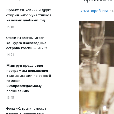
Проект «Школьный друг»
Ольга Воробьева
·
Б
открыл набор участников
на новый учебный год
15:16
Стали известны итоги
конкурса «Заповедные
острова России — 2026»
14:21
Минтруд представил
программы повышения
квалификации по ранней
помощи
и сопровождаемому
проживанию
13:45
Фонд «Катрен» поможет
внедрить современные