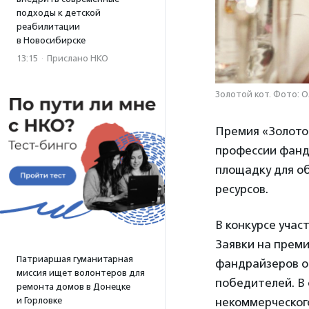
подходы к детской
реабилитации
в Новосибирске
13:15
·
Прислано НКО
Золотой кот. Фото: 
Премия «Золото
профессии фанд
площадку для о
ресурсов.
В конкурсе учас
Заявки на преми
Патриаршая гуманитарная
фандрайзеров о
миссия ищет волонтеров для
победителей. В
ремонта домов в Донецке
некоммерческог
и Горловке