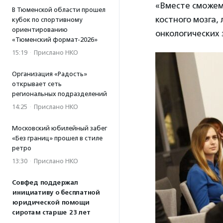
«Вместе сможем 
В Тюменской области прошел
костного мозга
кубок по спортивному
ориентированию
онкологических 
«Тюменский формат-2026»
15:19
·
Прислано НКО
Организация «Радость»
открывает сеть
региональных подразделений
14:25
·
Прислано НКО
Московский юбилейный забег
«Без границ» прошел в стиле
ретро
13:30
·
Прислано НКО
Совфед поддержал
инициативу о бесплатной
юридической помощи
сиротам старше 23 лет