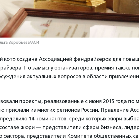
Ольга Воробьева/АСИ
й кот» создана Ассоциацией фандрайзеров для повыш
райзера. По замыслу организаторов, премия также п
бсуждения актуальных вопросов в области привлечен
твовали проекты, реализованные с июня 2015 года по м
ю прислали из многих регионов России. Правление Ас
пределило 14 номинантов, среди которых жюри выбра
 составе жюри — представители сферы бизнеса, лиде
о сектора, представители Комитета общественных св