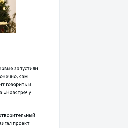
ервые запустили
онечно, сам
ит говорить и
а «Навстречу
готворительный
вигал проект