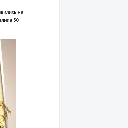
вились на
елила 50