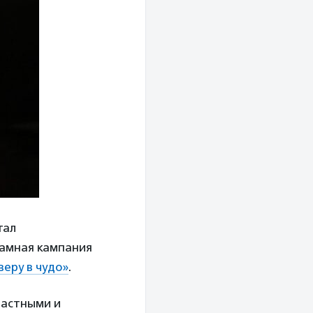
тал
ламная кампания
веру в чудо»
.
частными и