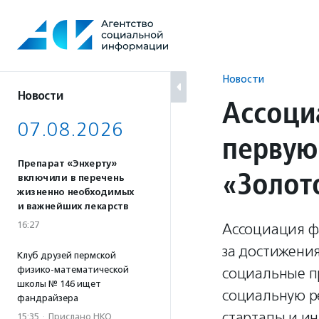
Перейти
к
содержанию
Новости
Новости
Ассоци
07.08.2026
первую
Препарат «Энхерту»
«Золот
включили в перечень
жизненно необходимых
и важнейших лекарств
16:27
Ассоциация ф
за достижения
Клуб друзей пермской
физико-математической
социальные п
школы № 146 ищет
социальную р
фандрайзера
стартапы и ин
15:35
·
Прислано НКО