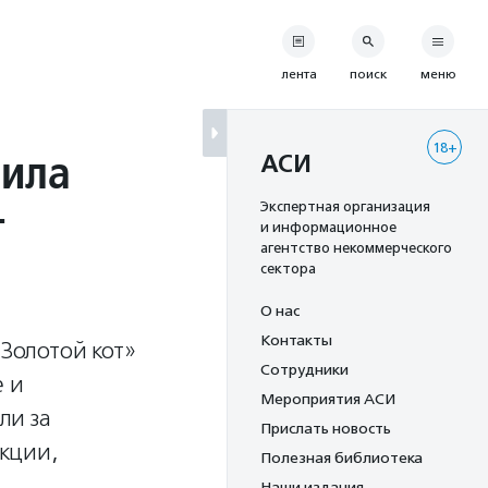
лента
поиск
меню
18+
чила
АСИ
г
Экспертная организация
и информационное
агентство некоммерческого
сектора
О нас
Контакты
Золотой кот»
Сотрудники
е и
Мероприятия АСИ
ли за
Прислать новость
кции,
Полезная библиотека
Наши издания