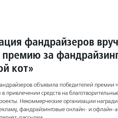
ация фандрайзеров вру
 премию за фандрайзин
ой кот»
андрайзеров объявила победителей премии «
 в привлечении средств на благотворительны
роекты. Некоммерческие организации награди
екламу, фандрайзинговые онлайн- и офлайн-а
тернет-рассылки.