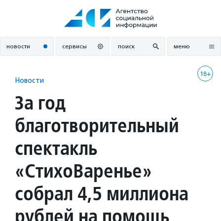
Перейти
к
содержанию
новости
сервисы
поиск
меню
18+
Новости
За год
благотворительный
спектакль
«СтихоВаренье»
собрал 4,5 миллиона
рублей на помощь