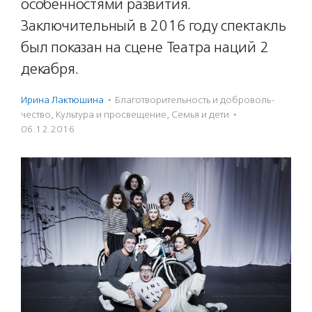
особенностями развития.
Заключительный в 2016 году спектакль
был показан на сцене Театра наций 2
декабря.
Ирина Лактюшина
·
Благотвори­тель­ность и доброволь­
чест­во
,
Культура и просвещение
,
Семья и дети
·
06.12.2016