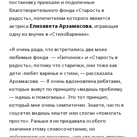
постановку приехали и подопечные
благотворительного фонда «Старость в
радость», попечителем которого является
актриса
Елизавета Арзамасова
, играющая
одну из внучек в «СтихоВарении».
«Я очень рада, что встретились два моих
любимых фонда — «Галчонок» и «Старость в
радость», потому что старички, они тоже как
дети -любят варенье и стихи, — рассказала
Арзамасова. — Я очень вдохновлена ребятами,
которые живут по принципу «видишь проблему
— идешь и помогаешь». Это тот принцип,
который мне очень симпатичен. Знаете, часто в
соцсетях видишь хештег или слоган «помогать
просто». Раньше я не придавала особого
значения этому словосочетанию, но
действительно оказалось, что это очень просто».