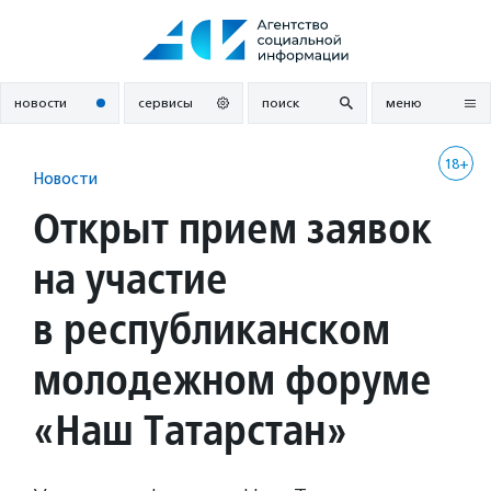
Перейти
к
содержанию
новости
сервисы
поиск
меню
18+
Новости
Открыт прием заявок
на участие
в республиканском
молодежном форуме
«Наш Татарстан»