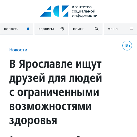
Перейти
к
содержанию
новости
сервисы
поиск
меню
18+
Новости
В Ярославле ищут
друзей для людей
с ограниченными
возможностями
здоровья