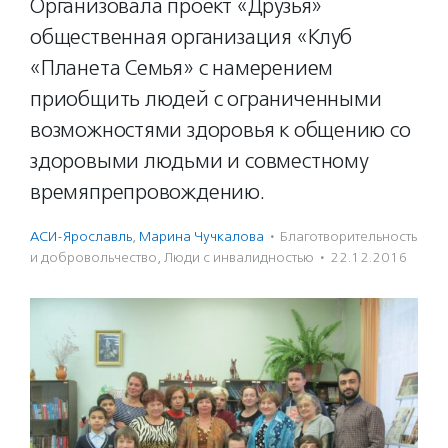
Организовала проект «Друзья»
общественная организация «Клуб
«Планета Семья» с намерением
приобщить людей с ограниченными
возможностями здоровья к общению со
здоровыми людьми и совместному
времяпрепровождению.
АСИ-Ярославль
,
Марина Чучкалова
·
Благотвори­тель­ность
и доброволь­чест­во
,
Люди с инвалидностью
·
22.12.2016