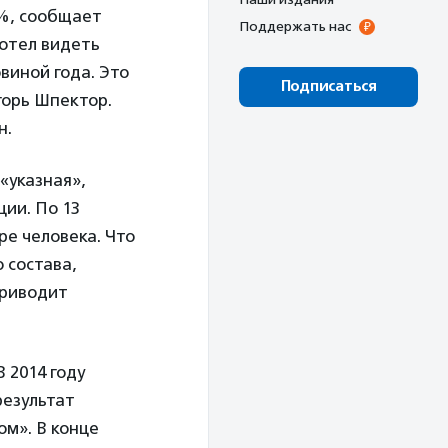
5%, сообщает
Поддержать нас
хотел видеть
овиной года. Это
Подписаться
горь Шпектор.
н.
«указная»,
ции. По 13
ре человека. Что
 состава,
приводит
 В 2014 году
результат
ом». В конце