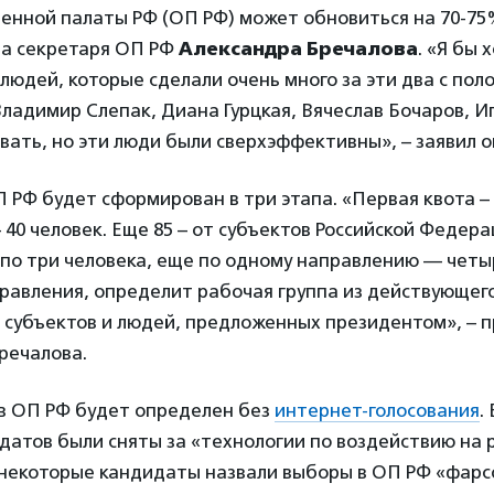
енной палаты РФ (ОП РФ) может обновиться на 70-7
на секретаря ОП РФ
Александра Бречалова
. «Я бы 
 людей, которые сделали очень много за эти два с пол
ладимир Слепак, Диана Гурцкая, Вячеслав Бочаров, И
вать, но эти люди были сверхэффективны», – заявил о
 РФ будет сформирован в три этапа. «Первая квота – 
 40 человек. Еще 85 – от субъектов Российской Федера
по три человека, еще по одному направлению — четы
правления, определит рабочая группа из действующего
 субъектов и людей, предложенных президентом», – 
речалова.
ав ОП РФ будет определен без
интернет-голосования
.
датов были сняты за «технологии по воздействию на 
 некоторые кандидаты назвали выборы в ОП РФ «фарс