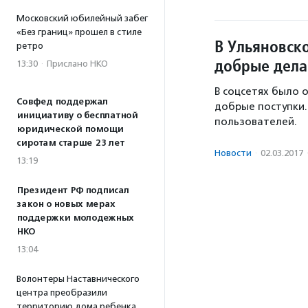
Московский юбилейный забег
«Без границ» прошел в стиле
В Ульяновск
ретро
добрые дела
13:30
·
Прислано НКО
В соцсетях было 
Совфед поддержал
добрые поступки.
инициативу о бесплатной
пользователей.
юридической помощи
сиротам старше 23 лет
Новости
·
02.03.2017
13:19
Президент РФ подписал
закон о новых мерах
поддержки молодежных
НКО
13:04
Волонтеры Наставнического
центра преобразили
территорию дома ребенка