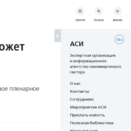
лента
поиск
меню
18+
может
АСИ
Экспертная организация
и информационное
агентство некоммерческого
сектора
О нас
вое пленарное
Контакты
Сотрудники
Мероприятия АСИ
Прислать новость
Полезная библиотека
Наши издания