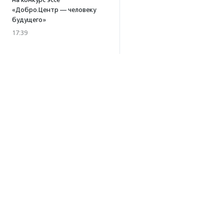
«Добро.Центр — человеку
будущего»
17:39
В Москве и Петербурге
пройдут тренинги
по профилактике выгорания
для помогающих
специалистов
15:32
·
Прислано НКО
Уникальный спектакль
о первой помощи «Гореть
звездой» покажут в Пушкино
13:58
·
Прислано НКО
Как культура помогает
говорить
о благотворительности:
Об агентстве
итоги второго «Теплого
Об агентстве
вечера с Кольским»