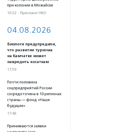
при колонии в Можайске
10:32
·
Прислано НКО
04.08.2026
Биологи предупредили,
что развитие туризма
на Камчатке может
навредить косаткам
17:59
Почти половина
соцпредприятий России
сосредоточена в 10 регионах
страны — фонд «Наше
будущее»
17:46
Принимаются заявки
на конкурс эссе