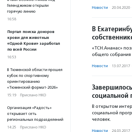
Геленджиком открыли
Новости
·
20.04.2020
горячую линию
16:58
В Екатеринб
Портал поиска доноров
собственник
крови для животных
«Одной Крови» заработал
«ТСН.Ананас» поз
по всей России
общего собрания 
16:53
Новости
·
13.07.2017
В Тюменской области прошел
кубок по спортивному
ориентированию
Завершилось
«Тюменский формат-2026»
социальной 
15:19
·
Прислано НКО
В открытом интер
Организация «Радость»
социальной прогр
открывает сеть
человек.
региональных подразделений
14:25
·
Прислано НКО
Новости
·
24.03.2017