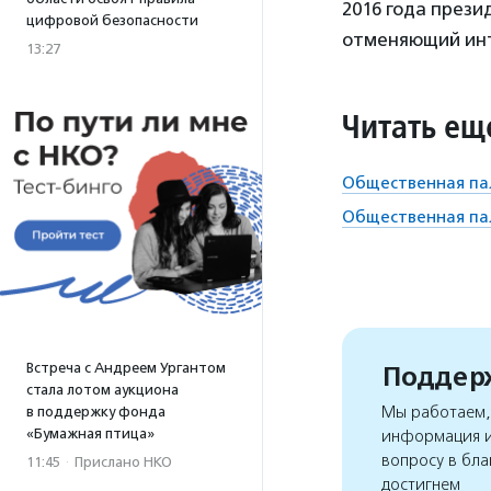
2016 года през
цифровой безопасности
отменяющий инт
13:27
Читать ещ
Общественная па
Общественная пал
Встреча с Андреем Ургантом
Поддерж
стала лотом аукциона
Мы работаем, 
в поддержку фонда
«Бумажная птица»
информация и
вопросу в бла
11:45
·
Прислано НКО
достигнем