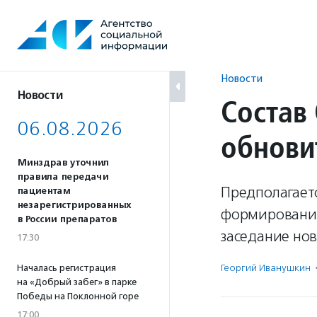
Перейти
к
содержанию
Новости
Новости
Состав
06.08.2026
обновит
Минздрав уточнил
правила передачи
Предполагаетс
пациентам
незарегистрированных
формировании
в России препаратов
заседание нов
17:30
Георгий Иванушкин
Началась регистрация
на «Добрый забег» в парке
Победы на Поклонной горе
17:00