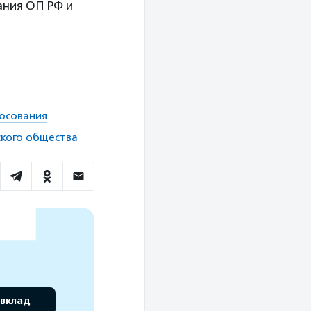
ания ОП РФ и
осования
ского общества
 вклад