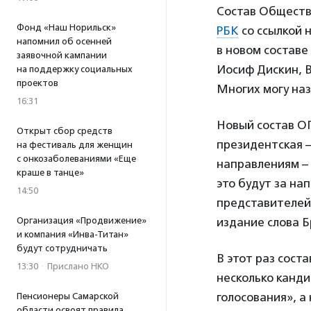
Состав Обществ
Фонд «Наш Норильск»
РБК
со ссылкой 
напомнил об осенней
в новом составе
заявочной кампании
Иосиф Дискин, В
на поддержку социальных
проектов
Многих могу наз
16:31
Новый состав ОП
Открыт сбор средств
президентская –
на фестиваль для женщин
с онкозаболеваниями «Еще
направлениям – 
краше в танце»
это будут за на
14:50
представителей
Организация «Продвижение»
издание слова Б
и компания «Инва-Титан»
будут сотрудничать
В этот раз сост
13:30
·
Прислано НКО
несколько канди
голосования», а
Пенсионеры Самарской
области освоят правила