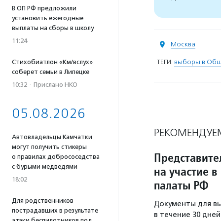
В ОП РФ предложили
установить ежегодные
выплаты на сборы в школу
11:24
Москва
ТЕГИ:
выборы в Общ
Стихобиатлон «Км/вслух»
соберет семьи в Липецке
10:32
·
Прислано НКО
05.08.2026
РЕКОМЕНДУЕ
Автовладельцы Камчатки
могут получить стикеры
Представите
о правилах добрососедства
с бурыми медведями
на участие 
18:02
палаты РФ
Для родственников
Документы для в
пострадавших в результате
в течение 30 дней
атаки беспилотников под