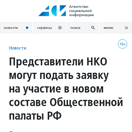
Перейти
к
содержанию
новости
сервисы
поиск
меню
18+
Новости
Представители НКО
могут подать заявку
на участие в новом
составе Общественной
палаты РФ