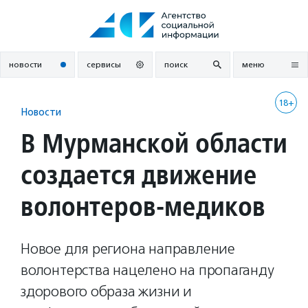
Перейти
к
содержанию
новости
сервисы
поиск
меню
18+
Новости
В Мурманской области
создается движение
волонтеров-медиков
Новое для региона направление
волонтерства нацелено на пропаганду
здорового образа жизни и